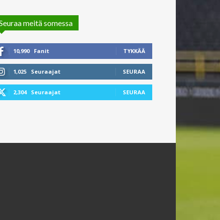
Seuraa meitä somessa
10,990
Fanit
TYKKÄÄ
1,025
Seuraajat
SEURAA
2,304
Seuraajat
SEURAA