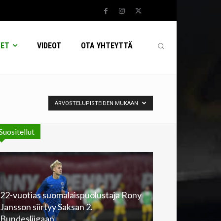
SET
VIDEOT
OTA YHTEYTTÄ
ARVOSTELUPISTEIDEN MUKAAN
Suositellut
22-vuotias suomalaispuolustaja Rony
Jansson siirtyy Saksan 2.
Bundesliigaan