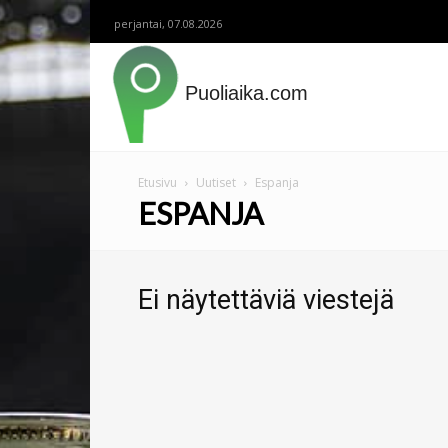
perjantai, 07.08.2026
Puoliaika.com
Etusivu
Uutiset
Espanja
ESPANJA
Ei näytettäviä viestejä