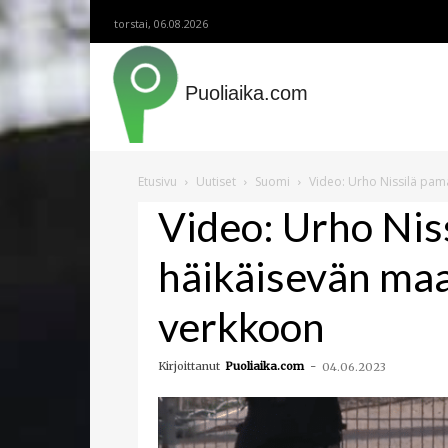
torstai, 06.08.2026
Puoliaika.com
Etusivu
Uutiset
Suomi
Video: Urho Nissilä pam
Video: Urho Nis
häikäisevän ma
verkkoon
Kirjoittanut
Puoliaika.com
-
04.06.2023