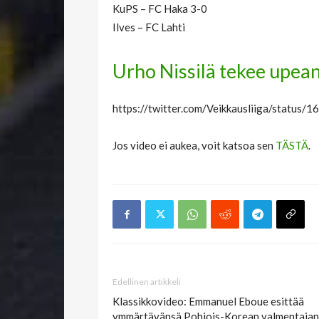
KuPS – FC Haka 3-0
Ilves – FC Lahti
Urho Nissilä tekee upea
https://twitter.com/Veikkausliiga/statu
Jos video ei aukea, voit katsoa sen
TÄSTÄ
.
Edellinen artikkeli
Klassikkovideo: Emmanuel Eboue esittää
ymmärtävänsä Pohjois-Korean valmentajan