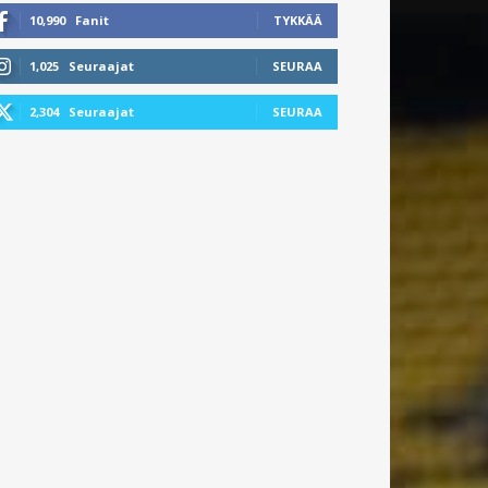
10,990
Fanit
TYKKÄÄ
1,025
Seuraajat
SEURAA
2,304
Seuraajat
SEURAA