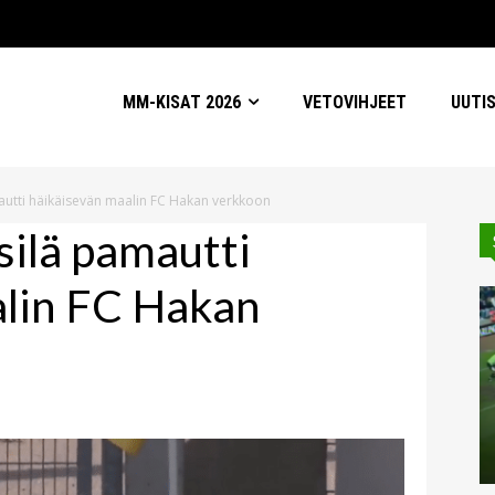
MM-KISAT 2026
VETOVIHJEET
UUTI
autti häikäisevän maalin FC Hakan verkkoon
silä pamautti
alin FC Hakan