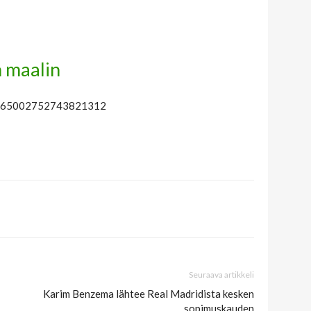
n maalin
s/1665002752743821312
Seuraava artikkeli
Karim Benzema lähtee Real Madridista kesken
sopimuskauden