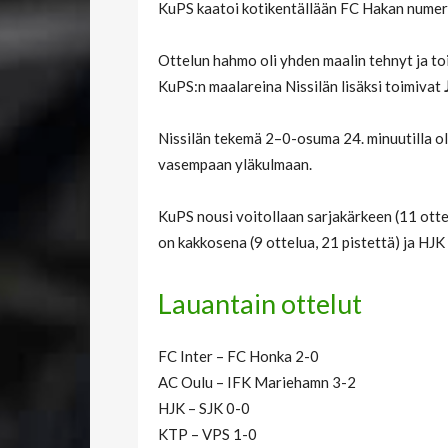
KuPS kaatoi kotikentällään FC Hakan numero
Ottelun hahmo oli yhden maalin tehnyt ja to
KuPS:n maalareina Nissilän lisäksi toimivat
Nissilän tekemä 2–0-osuma 24. minuutilla o
vasempaan yläkulmaan.
KuPS nousi voitollaan sarjakärkeen (11 otte
on kakkosena (9 ottelua, 21 pistettä) ja HJK
Lauantain ottelut
FC Inter – FC Honka 2-0
AC Oulu – IFK Mariehamn 3-2
HJK – SJK 0-0
KTP – VPS 1-0