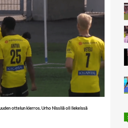
uuden ottelun kierros. Urho Nissilä oli liekeissä