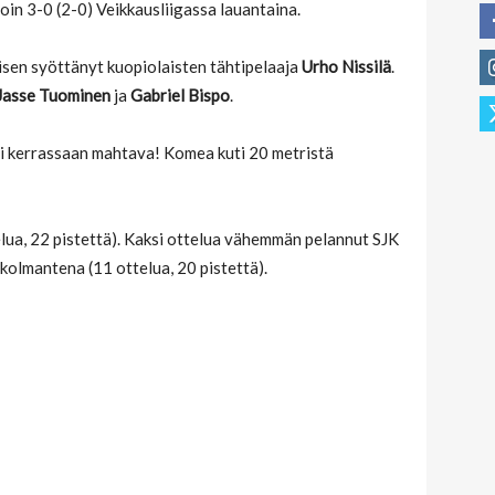
in 3-0 (2-0) Veikkausliigassa lauantaina.
isen syöttänyt kuopiolaisten tähtipelaaja
Urho Nissilä
.
Jasse Tuominen
ja
Gabriel Bispo
.
li kerrassaan mahtava! Komea kuti 20 metristä
lua, 22 pistettä). Kaksi ottelua vähemmän pelannut SJK
 kolmantena (11 ottelua, 20 pistettä).