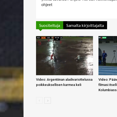
ohjeet
Suositeltuja
Samalta kirjoittajalta
Video: Argentiinan aladivariottelussa
Video: Pääv
poikkeuksellisen karmea keli
filmasi itse
Kolumbiass