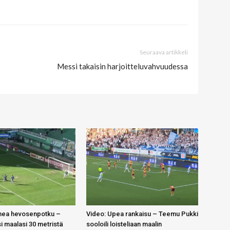
Seuraava artikkeli
Messi takaisin harjoitteluvahvuudessa
mea hevosenpotku –
Video: Upea rankaisu – Teemu Pukki
 maalasi 30 metristä
sooloili loisteliaan maalin