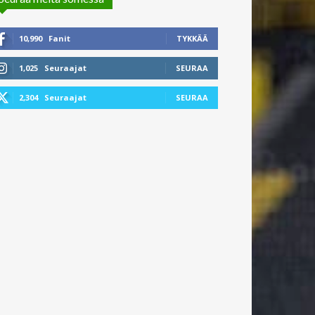
10,990
Fanit
TYKKÄÄ
1,025
Seuraajat
SEURAA
2,304
Seuraajat
SEURAA