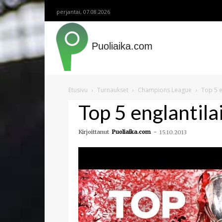
perjantai, 07.08.2026
Puoliaika.com
Etusivu
Turnaukset
Champions League
Top 5 e
Top 5 englantil
Kirjoittanut
Puoliaika.com
-
15.10.2013