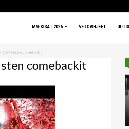
MM-KISAT 2026
VETOVIHJEET
UUTI
nglantilaisten comebackit
aisten comebackit