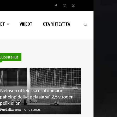
SET
VIDEOT
OTA YHTEYTTÄ
Suositellut
Nelosen ottelussa erotuomarin
pahoinpidellyt pelaaja sai 2,5 vuoden
pelikiellon
-
Puoliaika.com
01.08.2026