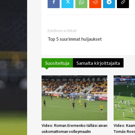
Edellinen artikkeli
Top 5 suurimmat huijaukset
Suositeltuja
Samalta kirjoittajalta
Video: Roman Eremenko tälläsi aivan
Video: Kaa
uskomattoman volleymaalin
Tomás Rossi