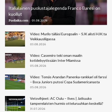
Italialainen puolustajalegenda Franco Baresi on
kuollut
-
Puoliaika.com
01.08.2026
Video: Murilo tälläsi Eurogoalin – SJK alisti HJK:ta
Veikkausliigassa
03.08.2026
Video: Casemiro teki oman maalin
kotidebyytissään Inter Miamissa
05.08.2026
Video: Tomás Arandan Panenka-rankkari oli farssi
– Boca Juniors putosi Copa Sudamericanasta
05.08.2026
Vetovihjeet: AC Oulu – Ilves | Jatkuuko
tamperelaisten hurmio otteluruuhkan keskellä?
31.07.2026