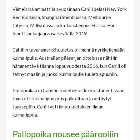
Viimeisinä ammattilaisvuosinaan Cahill pelasi New York
Red Bullsissa, Shanghai Shenhuassa, Melbourne
Cityssä, Millwallissa sekä Jamshedpur FC:ssä. Hän
lopetti pelaajauransa keväällä 2019.
Cahillin tavaramerkkituuletus oli mennä nyrkkeilemään
kulmalipulle. Australian pääsarjan ottelussa nähtiin
hämmentävä tilanne loppuvuodesta 2016, kun Cahill oli
tehnyt maalin ja juoksi kulmalipulle tuuletuspuuhiin.
Pallopoikaa ei Cahillin tuuletukset kiinnostaneet, vaan
tämä otti kulmalipun pois paikoiltaan ja vetäytyi
taaksepäin. Cahill veti ilmatuuletuksen ilman
kulmalippua.
Pallopoika nousee päärooliin