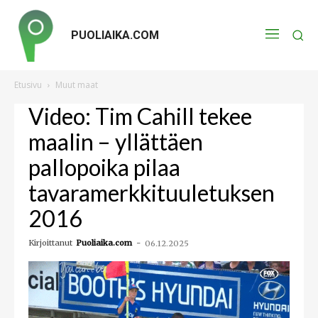
PUOLIAIKA.COM
Etusivu
Muut maat
Video: Tim Cahill tekee
maalin – yllättäen
pallopoika pilaa
tavaramerkkituuletuksen
2016
Kirjoittanut
Puoliaika.com
-
06.12.2025