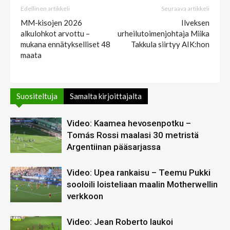
Edellinen artikkeli
Seuraava artikkeli
MM-kisojen 2026
Ilveksen
alkulohkot arvottu –
urheilutoimenjohtaja Miika
mukana ennätykselliset 48
Takkula siirtyy AIK:hon
maata
Suositeltuja
Samalta kirjoittajalta
Video: Kaamea hevosenpotku –
Tomás Rossi maalasi 30 metristä
Argentiinan pääsarjassa
Video: Upea rankaisu – Teemu Pukki
sooloili loisteliaan maalin Motherwellin
verkkoon
Video: Jean Roberto laukoi