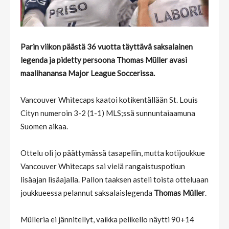
Parin viikon päästä 36 vuotta täyttävä saksalainen
legenda ja pidetty persoona Thomas Müller avasi
maalihanansa Major League Soccerissa.
Vancouver Whitecaps kaatoi kotikentällään St. Louis
Cityn numeroin 3-2 (1-1) MLS;ssä sunnuntaiaamuna
Suomen aikaa.
Ottelu oli jo päättymässä tasapeliin, mutta kotijoukkue
Vancouver Whitecaps sai vielä rangaistuspotkun
lisäajan lisäajalla. Pallon taaksen asteli toista otteluaan
joukkueessa pelannut saksalaislegenda
Thomas Müller
.
Mülleria ei jännitellyt, vaikka pelikello näytti 90+14