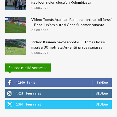
itselleen nolon ulosajon Kolumbiassa
06.08.2026
Video: Tomás Arandan Panenka-rankkari oli farssi
– Boca Juniors putosi Copa Sudamericanasta
05.08.2026
Video: Kaamea hevosenpotku – Tomás Rossi
maalasi 30 metristä Argentiinan pääsarjassa
07.08.2026
Seuraa meitä somessa
10,990
Fanit
TYKKÄÄ
1,025
Seuraajat
SEURAA
2,304
Seuraajat
SEURAA