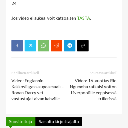
24
Jos video ei aukea, voit katsoa sen
TÄSTÄ
.
Edellinen artikkeli
Seuraava artikkeli
Video: Englannin
Video: 16-vuotias Rio
Kakkosliigassa upea maali –
Ngumoha ratkaisi voiton
Ronan Darcy vei
Liverpoolille eeppisessä
vastustajat aivan kahville
trillerissä
Suositeltuja
Samalta kirjoittajalta