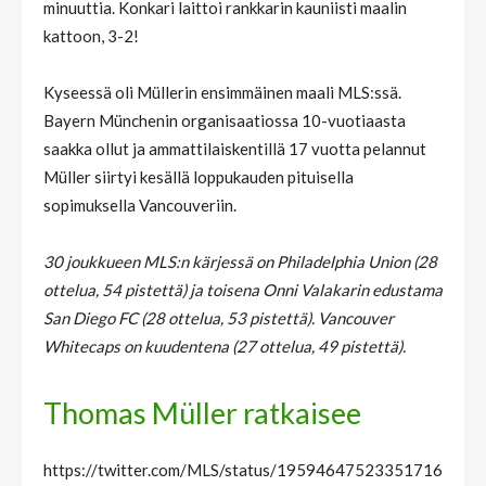
minuuttia. Konkari laittoi rankkarin kauniisti maalin
kattoon, 3-2!
Kyseessä oli Müllerin ensimmäinen maali MLS:ssä.
Bayern Münchenin organisaatiossa 10-vuotiaasta
saakka ollut ja ammattilaiskentillä 17 vuotta pelannut
Müller siirtyi kesällä loppukauden pituisella
sopimuksella Vancouveriin.
30 joukkueen MLS:n kärjessä on Philadelphia Union (28
ottelua, 54 pistettä) ja toisena Onni Valakarin edustama
San Diego FC (28 ottelua, 53 pistettä). Vancouver
Whitecaps on kuudentena (27 ottelua, 49 pistettä).
Thomas Müller ratkaisee
https://twitter.com/MLS/status/19594647523351716