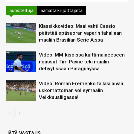
Suositeltuja
Samalta kirjoittajalta
Klassikkovideo: Maalivahti Cassio
päästää epäsuoran vaparin tahallaan
maaliin Brasilian Serie A:ssa
Video: MM-kisoissa kulttimaineeseen
noussut Tim Payne teki maalin
debyytissään Paraguayssa
Video: Roman Eremenko tälläsi aivan
uskomattoman volleymaalin
Veikkausliigassa!
JÄTÄ VASTAUS