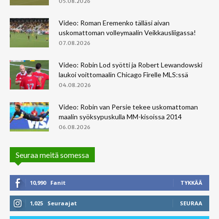
05.08.2026
Video: Roman Eremenko tälläsi aivan
uskomattoman volleymaalin Veikkausliigassa!
07.08.2026
Video: Robin Lod syötti ja Robert Lewandowski
laukoi voittomaalin Chicago Firelle MLS:ssä
04.08.2026
Video: Robin van Persie tekee uskomattoman
maalin syöksypuskulla MM-kisoissa 2014
06.08.2026
Seuraa meitä somessa
10,990
Fanit
TYKKÄÄ
1,025
Seuraajat
SEURAA