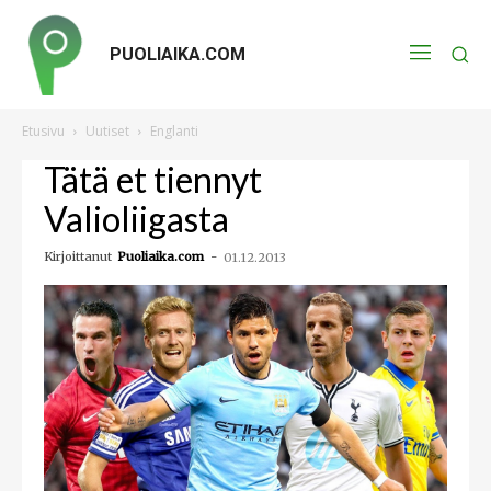
PUOLIAIKA.COM
Etusivu
Uutiset
Englanti
Tätä et tiennyt
Valioliigasta
Kirjoittanut
Puoliaika.com
-
01.12.2013