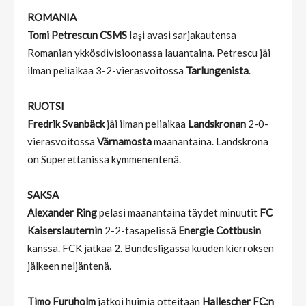
ROMANIA
Tomi Petrescun CSMS
Iaşi avasi sarjakautensa
Romanian ykkösdivisioonassa lauantaina. Petrescu jäi
ilman peliaikaa 3-2-vierasvoitossa
Tarlungenista
.
RUOTSI
Fredrik Svanbäck
jäi ilman peliaikaa
Landskronan
2-0-
vierasvoitossa
Värnamosta
maanantaina. Landskrona
on Superettanissa kymmenentenä.
SAKSA
Alexander Ring
pelasi maanantaina täydet minuutit
FC
Kaiserslauternin
2-2-tasapelissä
Energie Cottbusin
kanssa. FCK jatkaa 2. Bundesligassa kuuden kierroksen
jälkeen neljäntenä.
Timo Furuholm
jatkoi huimia otteitaan
Hallescher FC:n