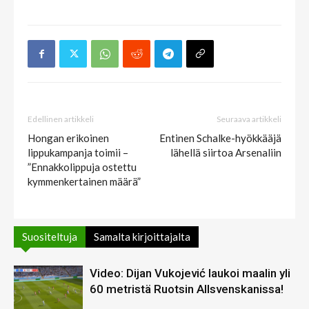
Edellinen artikkeli
Seuraava artikkeli
Hongan erikoinen
Entinen Schalke-hyökkääjä
lippukampanja toimii –
lähellä siirtoa Arsenaliin
”Ennakkolippuja ostettu
kymmenkertainen määrä”
Suositeltuja
Samalta kirjoittajalta
Video: Dijan Vukojević laukoi maalin yli
60 metristä Ruotsin Allsvenskanissa!