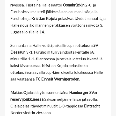
riveissä. Tiistaina Halle kaatoi
Osnabrückin
2-0, ja
Furuholm viimeisteli jälkimmäisen osuman lisäajalla.
Furuholm ja
Kristian Kojola
pelasivat täydet minuutit, ja
Halle nousi kolmannen peräkkäisen voittonsa myötä 3.
Ligassa jo sijalle 14.
Sunnuntaina Halle voitti paikalliscupin ottelussa
SV
Dessaun
3-1. Furuholm tuli vaihdosta kentälle 68.
minuutilla 1-1-tilanteessa ja ratkaisi ottelun iskemällä
kaksi täysosumaa. Kristian Kojola pelasi koko
ottelun. Seuraavalla cup-kierroksella lokakuussa Halle
saa vastaansa
FC Einheit Wernigeroden
.
Matias Ojala
debytoi sunnuntaina
Hamburger SV:n
reservijoukkueessa
Saksan neljännellä sarjatasolla.
Ojala pelasi täydet minuutit 1-0-tappiossa
Eintracht
Norderstedtin
vieraana.