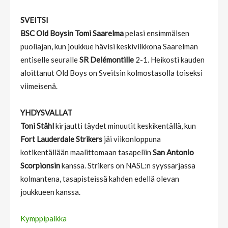
SVEITSI
BSC Old Boysin Tomi Saarelma
pelasi ensimmäisen
puoliajan, kun joukkue hävisi keskiviikkona Saarelman
entiselle seuralle
SR Delémontille
2-1. Heikosti kauden
aloittanut Old Boys on Sveitsin kolmostasolla toiseksi
viimeisenä.
YHDYSVALLAT
Toni Ståhl
kirjautti täydet minuutit keskikentällä, kun
Fort Lauderdale Strikers
jäi viikonloppuna
kotikentällään maalittomaan tasapeliin
San Antonio
Scorpionsin
kanssa. Strikers on NASL:n syyssarjassa
kolmantena, tasapisteissä kahden edellä olevan
joukkueen kanssa.
Kymppipaikka