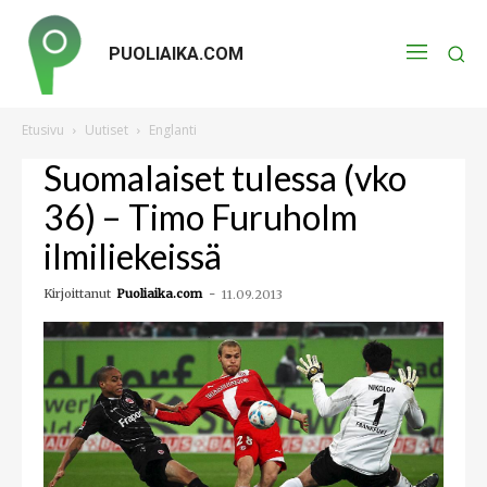
PUOLIAIKA.COM
Etusivu
Uutiset
Englanti
Suomalaiset tulessa (vko
36) – Timo Furuholm
ilmiliekeissä
Kirjoittanut
Puoliaika.com
-
11.09.2013