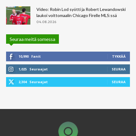
Video: Robin Lod syötti ja Robert Lewandowski
laukoi voittomaalin Chicago Firelle MLS:ssä
04.08.2026
Seuraa meitä somessa
10,990
Fanit
TYKKÄÄ
1,025
Seuraajat
SEURAA
2,304
Seuraajat
SEURAA