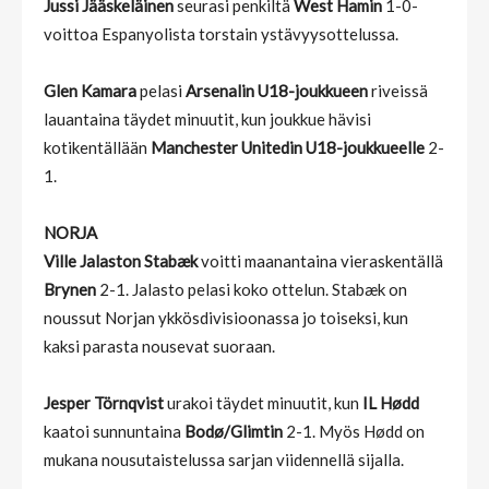
Jussi Jääskeläinen
seurasi penkiltä
West Hamin
1-0-
voittoa Espanyolista torstain ystävyysottelussa.
Glen Kamara
pelasi
Arsenalin U18-joukkueen
riveissä
lauantaina täydet minuutit, kun joukkue hävisi
kotikentällään
Manchester Unitedin U18-joukkueelle
2-
1.
NORJA
Ville Jalaston Stabæk
voitti maanantaina vieraskentällä
Brynen
2-1. Jalasto pelasi koko ottelun. Stabæk on
noussut Norjan ykkösdivisioonassa jo toiseksi, kun
kaksi parasta nousevat suoraan.
Jesper Törnqvist
urakoi täydet minuutit, kun
IL Hødd
kaatoi sunnuntaina
Bodø/Glimtin
2-1. Myös Hødd on
mukana nousutaistelussa sarjan viidennellä sijalla.