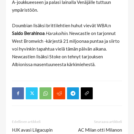
A-joukkueeseen ja palasi lainalla Venäjälle tuttuun
ympäristöön.
Doumbian lisäksi brittilehtien huhut vievät WBA:n
Saido Berahinoa
Harakoihin
. Newcastle on tarjonnut
West Bromwich -kärjestä 21 miljoonaa puntaa ja siirto
voi hyvinkin tapahtua vielä tämän päivän aikana.
Newcastlen lisäksi Stoke on tehnyt tarjouksen
Albionissa masentuuneesta kärkimiehestä.
Edellinen artikkeli
Seuraava artikkeli
HJK avasi Liigacupin
AC Milan otti Milanon