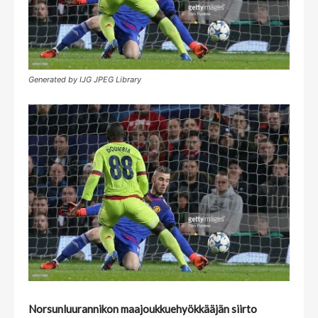
Generated by IJG JPEG Library
Norsunluurannikon maajoukkuehyökkääjän siirto