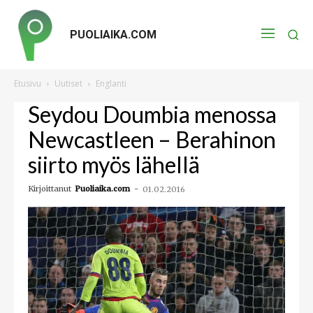
PUOLIAIKA.COM
Etusivu
Uutiset
Englanti
Seydou Doumbia menossa
Newcastleen – Berahinon
siirto myös lähellä
Kirjoittanut
Puoliaika.com
-
01.02.2016