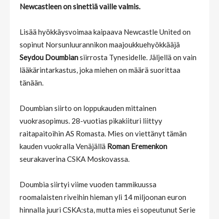
Newcastleen on sinettiä vaille valmis.
Lisää hyökkäysvoimaa kaipaava Newcastle United on
sopinut Norsunluurannikon maajoukkuehyökkääjä
Seydou Doumbian
siirrosta Tynesidelle. Jäljellä on vain
lääkärintarkastus, joka miehen on määrä suorittaa
tänään.
Doumbian siirto on loppukauden mittainen
vuokrasopimus. 28-vuotias pikakiituri liittyy
raitapaitoihin AS Romasta. Mies on viettänyt tämän
kauden vuokralla Venäjällä
Roman Eremenkon
seurakaverina CSKA Moskovassa.
Doumbia siirtyi viime vuoden tammikuussa
roomalaisten riveihin hieman yli 14 miljoonan euron
hinnalla juuri CSKA:sta, mutta mies ei sopeutunut Serie