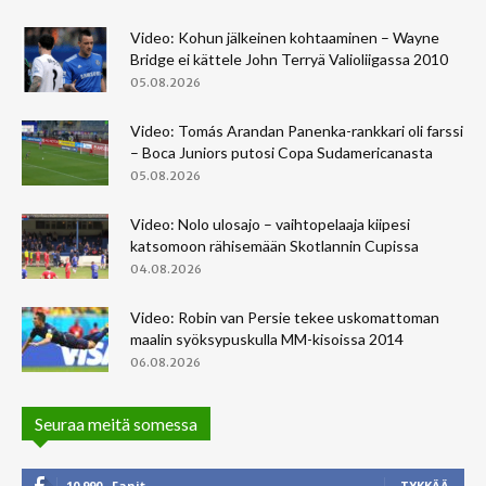
Video: Kohun jälkeinen kohtaaminen – Wayne
Bridge ei kättele John Terryä Valioliigassa 2010
05.08.2026
Video: Tomás Arandan Panenka-rankkari oli farssi
– Boca Juniors putosi Copa Sudamericanasta
05.08.2026
Video: Nolo ulosajo – vaihtopelaaja kiipesi
katsomoon rähisemään Skotlannin Cupissa
04.08.2026
Video: Robin van Persie tekee uskomattoman
maalin syöksypuskulla MM-kisoissa 2014
06.08.2026
Seuraa meitä somessa
10,990
Fanit
TYKKÄÄ