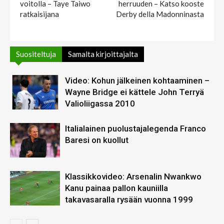
voitolla – Taye Taiwo
herruuden – Katso kooste
ratkaisijana
Derby della Madonninasta
Suositeltuja
Samalta kirjoittajalta
Video: Kohun jälkeinen kohtaaminen –
Wayne Bridge ei kättele John Terryä
Valioliigassa 2010
Italialainen puolustajalegenda Franco
Baresi on kuollut
Klassikkovideo: Arsenalin Nwankwo
Kanu painaa pallon kauniilla
takavasaralla rysään vuonna 1999