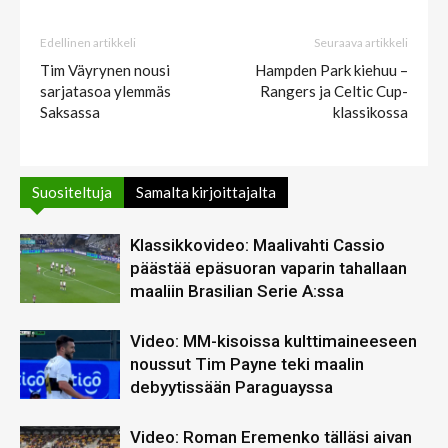
Edellinen artikkeli
Seuraava artikkeli
Tim Väyrynen nousi
Hampden Park kiehuu –
sarjatasoa ylemmäs
Rangers ja Celtic Cup-
Saksassa
klassikossa
Suositeltuja
Samalta kirjoittajalta
Klassikkovideo: Maalivahti Cassio
päästää epäsuoran vaparin tahallaan
maaliin Brasilian Serie A:ssa
Video: MM-kisoissa kulttimaineeseen
noussut Tim Payne teki maalin
debyytissään Paraguayssa
Video: Roman Eremenko tälläsi aivan