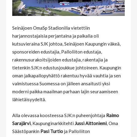
Seinäjoen OmaSp Stadionilla vietettiin
harjannostajaisia perjantaina ja paikalla oli
kutsuvieraina SJK johtoa, Seinäjoen Kaupungin väkeä,
sponsoreiden edustajia, Palloliiton edustaja,
rakennusurakoitsijoiden edustajia, rakentajia ja
tietenkin SJK:n edustusjoukkue johtoineen. Kaupungin
oman jalkapallopyhättö rakentuu hyvää vauhtia ja sen
valmistuessa Suomessa on jälleen ansaitusti yksi
moderni paikka maailman parhaan lajin seuraamiseen
lähietäisyydeltä.
Alla olevassa koosteessa SJK:n puheenjohtaja
Raimo
Sarajärvi
, Kaupunginarkkitehti
Jussi Aittoniemi
, Oma
Säästöpankin
Pasi Turtio
ja Palloliiton