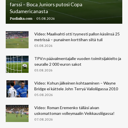
farssi – Boca Juniors putosi Copa
Sudamericanasta
-
Puoliaika.com
05.08.2026
Video: Maalivahti otti tyynesti pallon käsiinsä 25
metrissä – punainen korttihan siitä tuli
03.08.2026
TPV:n päävalmentajalle vuoden toimitsijakielto ja
seuralle 2 000 euron sakot
03.08.2026
Video: Kohun jälkeinen kohtaaminen – Wayne
Bridge ei kättele John Terryä Valioliigassa 2010
05.08.2026
Video: Roman Eremenko tälläsi aivan
uskomattoman volleymaalin Veikkausliigassa!
07.08.2026