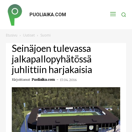
PUOLIAIKA.COM
Etusivu
Uutiset
Suomi
Seinäjoen tulevassa
jalkapallopyhätössä
juhlittiin harjakaisia
Kirjoittanut
Puoliaika.com
-
17.04.2016