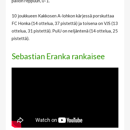
pallon reppuun, 0-1.
10 joukkueen Kakkosen A-lohkon kärjessä porskuttaa
FC Honka (14 ottelua, 37 pistettä) ja toisena on VJS (13
ottelua, 31 pistettä). PuiU on neljäntenä (14 ottelua, 25
pistettä).
Sebastian Eranka rankaisee