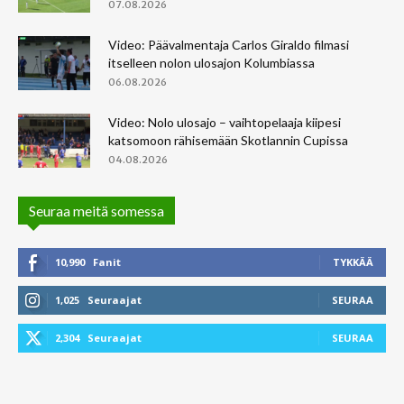
07.08.2026
Video: Päävalmentaja Carlos Giraldo filmasi
itselleen nolon ulosajon Kolumbiassa
06.08.2026
Video: Nolo ulosajo – vaihtopelaaja kiipesi
katsomoon rähisemään Skotlannin Cupissa
04.08.2026
Seuraa meitä somessa
10,990
Fanit
TYKKÄÄ
1,025
Seuraajat
SEURAA
2,304
Seuraajat
SEURAA