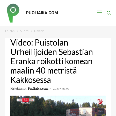
PUOLIAIKA.COM
Etusivu
Suomi
Divarit
Video: Puistolan
Urheilijoiden Sebastian
Eranka roikotti komean
maalin 40 metristä
Kakkosessa
Kirjoittanut
Puoliaika.com
-
22.07.2025