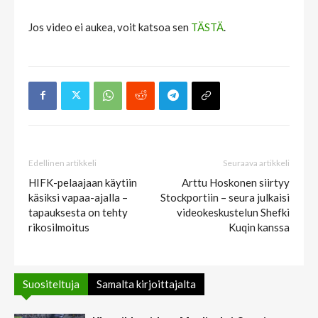
Jos video ei aukea, voit katsoa sen
TÄSTÄ
.
Edellinen artikkeli
Seuraava artikkeli
HIFK-pelaajaan käytiin
Arttu Hoskonen siirtyy
käsiksi vapaa-ajalla –
Stockportiin – seura julkaisi
tapauksesta on tehty
videokeskustelun Shefki
rikosilmoitus
Kuqin kanssa
Suositeltuja
Samalta kirjoittajalta