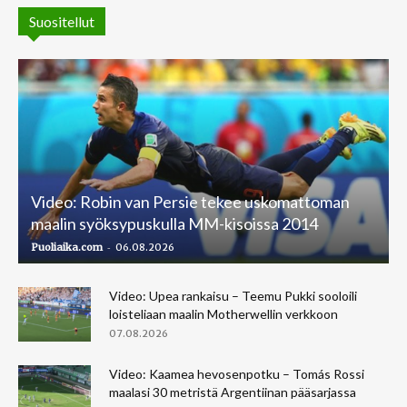
Suositellut
Video: Robin van Persie tekee uskomattoman
maalin syöksypuskulla MM-kisoissa 2014
-
Puoliaika.com
06.08.2026
Video: Upea rankaisu – Teemu Pukki sooloili
loisteliaan maalin Motherwellin verkkoon
07.08.2026
Video: Kaamea hevosenpotku – Tomás Rossi
maalasi 30 metristä Argentiinan pääsarjassa