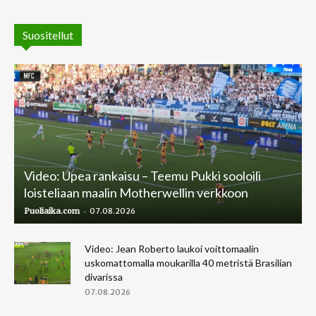
Suositellut
Video: Upea rankaisu – Teemu Pukki sooloili
loisteliaan maalin Motherwellin verkkoon
-
Puoliaika.com
07.08.2026
Video: Jean Roberto laukoi voittomaalin
uskomattomalla moukarilla 40 metristä Brasilian
divarissa
07.08.2026