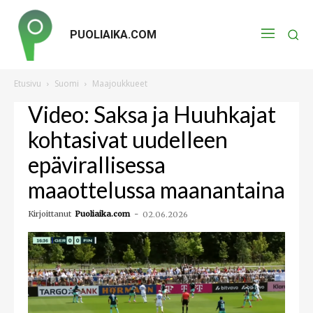
PUOLIAIKA.COM
Etusivu
Suomi
Maajoukkueet
Video: Saksa ja Huuhkajat
kohtasivat uudelleen
epävirallisessa
maaottelussa maanantaina
Kirjoittanut
Puoliaika.com
-
02.06.2026