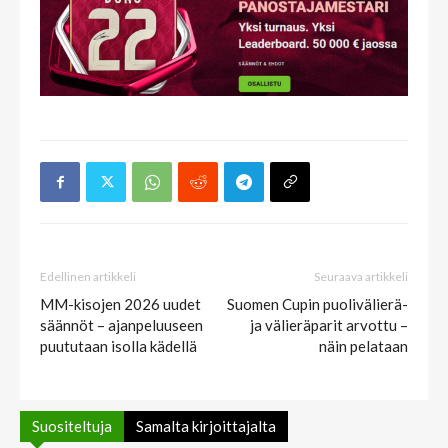
Edellinen artikkeli
Seuraava artikkeli
MM-kisojen 2026 uudet
Suomen Cupin puolivälierä-
säännöt – ajanpeluuseen
ja välieräparit arvottu –
puututaan isolla kädellä
näin pelataan
Suositeltuja
Samalta kirjoittajalta