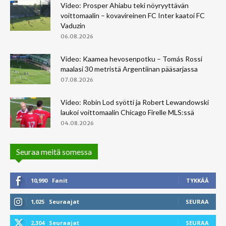
Video: Prosper Ahiabu teki nöyryyttävän
voittomaalin – kovavireinen FC Inter kaatoi FC
Vaduzin
06.08.2026
Video: Kaamea hevosenpotku – Tomás Rossi
maalasi 30 metristä Argentiinan pääsarjassa
07.08.2026
Video: Robin Lod syötti ja Robert Lewandowski
laukoi voittomaalin Chicago Firelle MLS:ssä
04.08.2026
Seuraa meitä somessa
10,990
Fanit
TYKKÄÄ
1,025
Seuraajat
SEURAA
2,304
Seuraajat
SEURAA