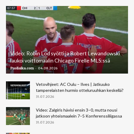
Video: Robin Lod syötti ja Robert Lewandowski
laukoi voittomaalin Chicago Firelle MLS:ssä
-
Puoliaika.com
04.08.2026
Vetovihjeet: AC Oulu – Ilves | Jatkuuko
tamperelaisten hurmio otteluruuhkan keskellä?
31.07.2026
Video: Zalgiris hävisi ensin 3–0, mutta nousi
jatkoon yhteismaalein 7–5 Konferenssiliigassa
31.07.2026