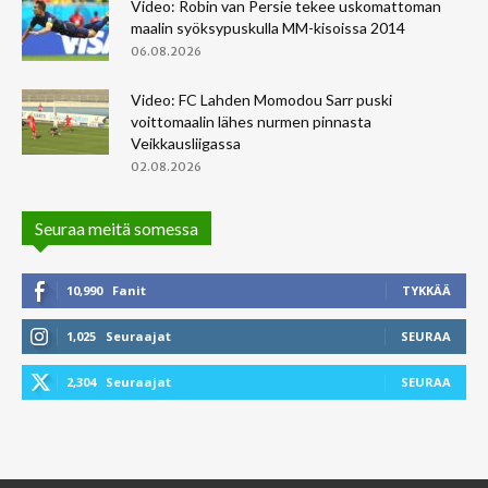
Video: Robin van Persie tekee uskomattoman
maalin syöksypuskulla MM-kisoissa 2014
06.08.2026
Video: FC Lahden Momodou Sarr puski
voittomaalin lähes nurmen pinnasta
Veikkausliigassa
02.08.2026
Seuraa meitä somessa
10,990
Fanit
TYKKÄÄ
1,025
Seuraajat
SEURAA
2,304
Seuraajat
SEURAA