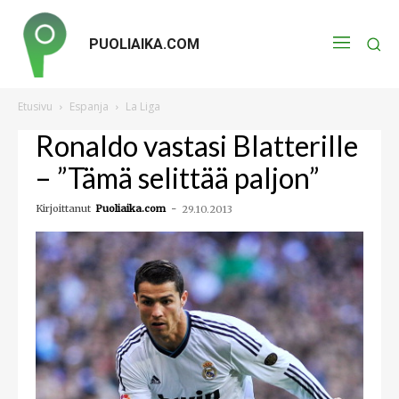
PUOLIAIKA.COM
Etusivu
Espanja
La Liga
Ronaldo vastasi Blatterille
– ”Tämä selittää paljon”
Kirjoittanut
Puoliaika.com
-
29.10.2013