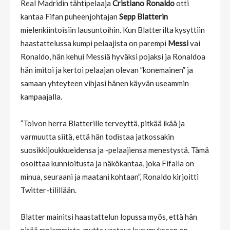
Real Madridin tähtipelaaja
Cristiano Ronaldo
otti
kantaa Fifan puheenjohtajan
Sepp Blatterin
mielenkiintoisiin lausuntoihin. Kun Blatterilta kysyttiin
haastattelussa kumpi pelaajista on parempi
Messi
vai
Ronaldo, hän kehui Messiä hyväksi pojaksi ja Ronaldoa
hän imitoi ja kertoi pelaajan olevan ”konemainen” ja
samaan yhteyteen vihjasi hänen käyvän useammin
kampaajalla.
”Toivon herra Blatterille terveyttä, pitkää ikää ja
varmuutta siitä, että hän todistaa jatkossakin
suosikkijoukkueidensa ja -pelaajiensa menestystä. Tämä
osoittaa kunnioitusta ja näkökantaa, joka Fifalla on
minua, seuraani ja maatani kohtaan”, Ronaldo kirjoitti
Twitter-tilillään.
Blatter mainitsi haastattelun lopussa myös, että hän