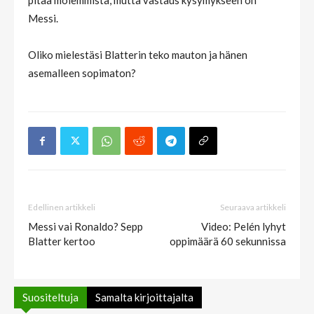
pitää molemmista, mutta vastaus kysymykseen on
Messi.
Oliko mielestäsi Blatterin teko mauton ja hänen
asemalleen sopimaton?
Edellinen artikkeli
Seuraava artikkeli
Messi vai Ronaldo? Sepp
Video: Pelén lyhyt
Blatter kertoo
oppimäärä 60 sekunnissa
Suositeltuja
Samalta kirjoittajalta