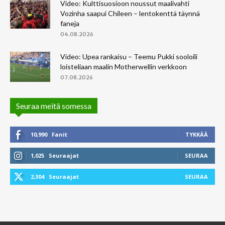
Video: Kulttisuosioon noussut maalivahti
Vozinha saapui Chileen – lentokenttä täynnä
faneja
04.08.2026
Video: Upea rankaisu – Teemu Pukki sooloili
loisteliaan maalin Motherwellin verkkoon
07.08.2026
Seuraa meitä somessa
10,990
Fanit
TYKKÄÄ
1,025
Seuraajat
SEURAA
2,304
Seuraajat
SEURAA