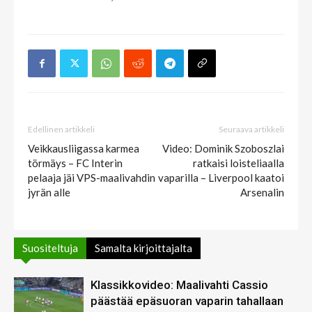
Edellinen artikkeli
Seuraava artikkeli
Veikkausliigassa karmea
Video: Dominik Szoboszlai
törmäys – FC Interin
ratkaisi loisteliaalla
pelaaja jäi VPS-maalivahdin
vaparilla – Liverpool kaatoi
jyrän alle
Arsenalin
Suositeltuja
Samalta kirjoittajalta
Klassikkovideo: Maalivahti Cassio
päästää epäsuoran vaparin tahallaan