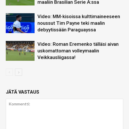
maaliin Brasilian Serie A:ssa
Video: MM-kisoissa kulttimaineeseen
noussut Tim Payne teki maalin
debyytissään Paraguayssa
Video: Roman Eremenko tälläsi aivan
uskomattoman volleymaalin
Veikkausliigassa!
JÄTÄ VASTAUS