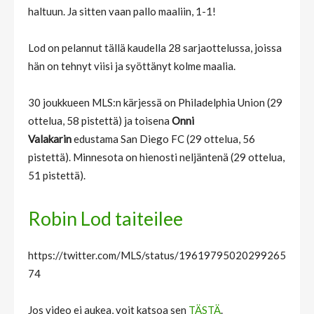
haltuun. Ja sitten vaan pallo maaliin, 1-1!
Lod on pelannut tällä kaudella 28 sarjaottelussa, joissa
hän on tehnyt viisi ja syöttänyt kolme maalia.
30 joukkueen MLS:n kärjessä on Philadelphia Union (29
ottelua, 58 pistettä) ja toisena
Onni
Valakarin
edustama San Diego FC (29 ottelua, 56
pistettä). Minnesota on hienosti neljäntenä (29 ottelua,
51 pistettä).
Robin Lod taiteilee
https://twitter.com/MLS/status/19619795020299265
74
Jos video ei aukea, voit katsoa sen
TÄSTÄ
.