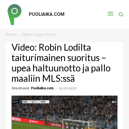
PUOLIAIKA.COM
Etusivu
Major League Soccer
Video: Robin Lodilta
taiturimainen suoritus –
upea haltuunotto ja pallo
maaliin MLS:ssä
Kirjoittanut
Puoliaika.com
-
01.09.2025