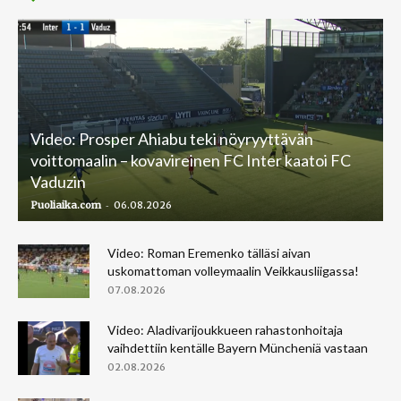
Video: Prosper Ahiabu teki nöyryyttävän
voittomaalin – kovavireinen FC Inter kaatoi FC
Vaduzin
-
Puoliaika.com
06.08.2026
Video: Roman Eremenko tälläsi aivan
uskomattoman volleymaalin Veikkausliigassa!
07.08.2026
Video: Aladivarijoukkueen rahastonhoitaja
vaihdettiin kentälle Bayern Müncheniä vastaan
02.08.2026