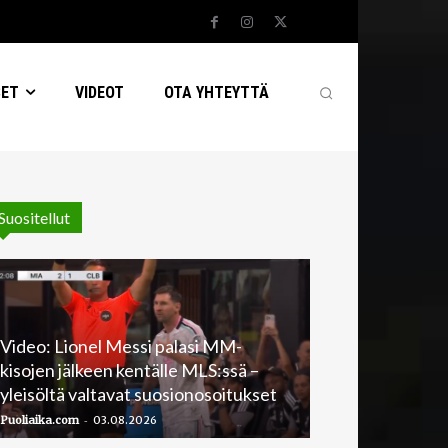
SET
VIDEOT
OTA YHTEYTTÄ
Suositellut
Video: Lionel Messi palasi MM-
kisojen jälkeen kentälle MLS:ssä –
yleisöltä valtavat suosionosoitukset
-
Puoliaika.com
03.08.2026