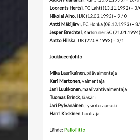
Loorents Hertsi
, FC Lahti (13.11.1992) – 3/
Nikolai Alho
, HJK (12.03.1993) – 9 / 0
Antti Mäkijärv
i, FC Honka (08.12.1993) – 8
Jesper Brechtel
, Karlsruher SC (21.01.1994)
Antto Hilska
, JJK (22.09.1993) – 3/1
Joukkueenjohto
Mika Laurikainen
, päävalmentaja
Kari Martonen
, valmentaja
Jani Luukkonen
, maalivahtivalmentaja
Tuomas Brinck
, lääkäri
Jari Pylvänäinen
, fysioterapeutti
Harri Koskinen
, huoltaja
Lähde:
Palloliitto