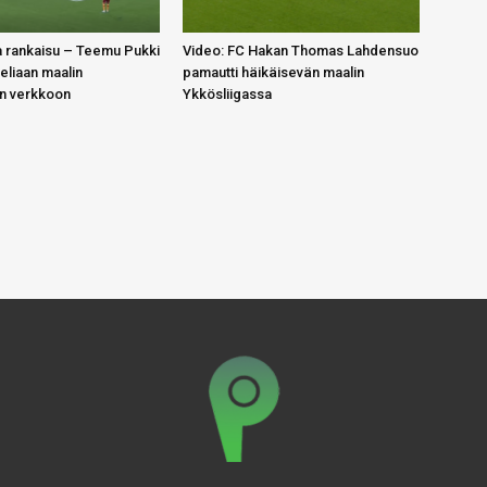
 rankaisu – Teemu Pukki
Video: FC Hakan Thomas Lahdensuo
teliaan maalin
pamautti häikäisevän maalin
in verkkoon
Ykkösliigassa