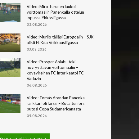
Video: Miro Turunen laukoi
voittomaalin Panenkalla ottelun
lopussa Ykkösliigassa
02.08.2026
Video: Murilo tälläsi Eurogoalin – SJK
alisti HJK:ta Veikkausliigassa
03.08.2026
Video: Prosper Ahiabu teki
nöyryyttävän voittomaalin –
kovavireinen FC Inter kaatoi FC
Vaduzin
06.08.2026
Video: Tomás Arandan Panenka-
rankkari oli farssi – Boca Juniors
putosi Copa Sudamericanasta
05.08.2026
Seuraa meitä somessa