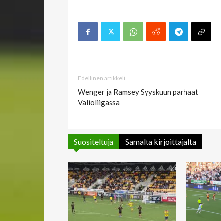
Edellinen artikkeli
Wenger ja Ramsey Syyskuun parhaat
Valioliigassa
Suositeltuja
Samalta kirjoittajalta