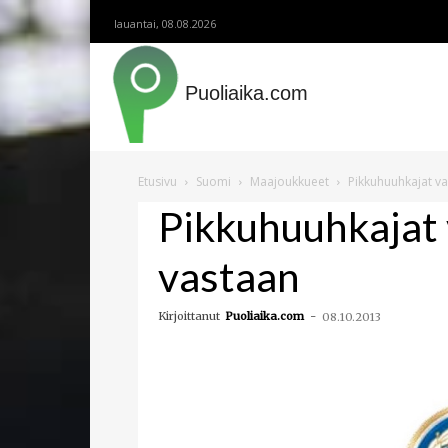
lauantai, 08.08.2026
Puoliaika.com
Etusivu
Suomi
Maajoukkueet
Pikkuhuuhkajat va
Pikkuhuuhkajat 
vastaan
Kirjoittanut
Puoliaika.com
-
08.10.2013