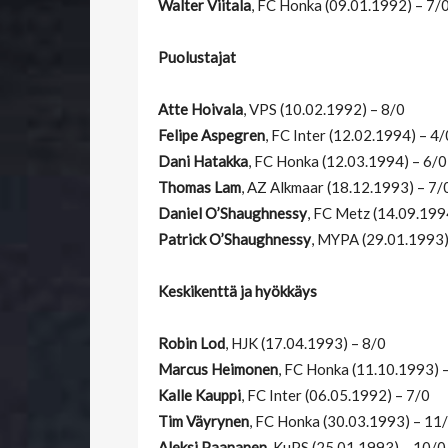
Walter Viitala
, FC Honka (09.01.1992) – 7/
Puolustajat
Atte Hoivala
, VPS (10.02.1992) – 8/0
Felipe Aspegren
, FC Inter (12.02.1994) – 4/
Dani Hatakka
, FC Honka (12.03.1994) – 6/0
Thomas Lam
, AZ Alkmaar (18.12.1993) – 7/
Daniel O’Shaughnessy
, FC Metz (14.09.199
Patrick O’Shaughnessy
, MYPA (29.01.1993)
Keskikenttä ja hyökkäys
Robin Lod
, HJK (17.04.1993) – 8/0
Marcus Heimonen
, FC Honka (11.10.1993) 
Kalle Kauppi
, FC Inter (06.05.1992) – 7/0
Tim Väyrynen
, FC Honka (30.03.1993) – 11
Aleksi Paananen
, KuPS (25.01.1993) – 10/0