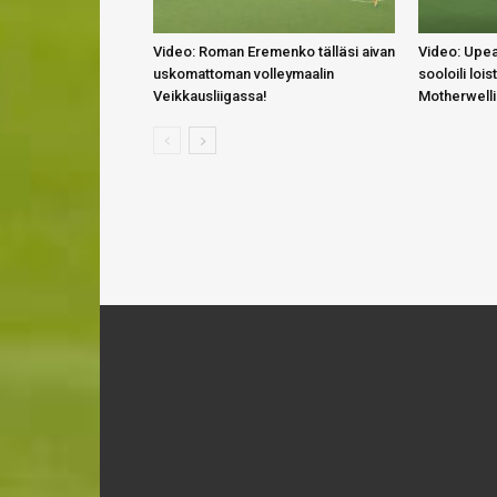
Video: Roman Eremenko tälläsi aivan
Video: Upea
uskomattoman volleymaalin
sooloili lois
Veikkausliigassa!
Motherwell