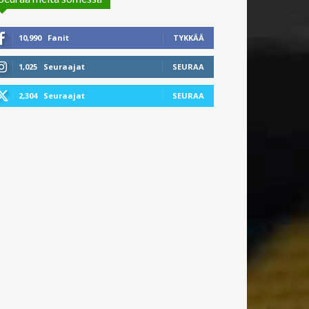
10,990
Fanit
TYKKÄÄ
1,025
Seuraajat
SEURAA
2,304
Seuraajat
SEURAA