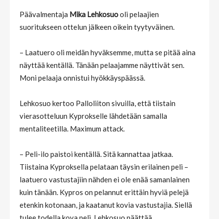
Päävalmentaja
Mika Lehkosuo
oli pelaajien
suoritukseen ottelun jälkeen oikein tyytyväinen.
– Laatuero oli meidän hyväksemme, mutta se pitää aina
näyttää kentällä. Tänään pelaajamme näyttivät sen.
Moni pelaaja onnistui hyökkäyspäässä.
Lehkosuo kertoo Palloliiton sivuilla, että tiistain
vierasotteluun Kyprokselle lähdetään samalla
mentaliteetilla. Maximum attack.
– Peli-ilo paistoi kentällä. Sitä kannattaa jatkaa.
Tiistaina Kyproksella pelataan täysin erilainen peli –
laatuero vastustajiin nähden ei ole enää samanlainen
kuin tänään. Kypros on pelannut erittäin hyviä pelejä
etenkin kotonaan, ja kaatanut kovia vastustajia. Siellä
tulee todella kova peli, Lehkosuo päättää.