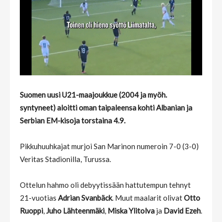
Suomen uusi U21-maajoukkue (2004 ja myöh.
syntyneet) aloitti oman taipaleensa kohti Albanian ja
Serbian EM-kisoja torstaina 4.9.
Pikkuhuuhkajat murjoi San Marinon numeroin 7-0 (3-0)
Veritas Stadionilla, Turussa.
Ottelun hahmo oli debyytissään hattutempun tehnyt
21-vuotias
Adrian Svanbäck
. Muut maalarit olivat
Otto
Ruoppi
,
Juho Lähteenmäki
,
Miska Ylitolva
ja
David Ezeh
.