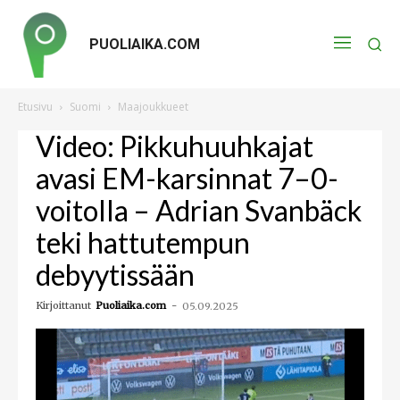
PUOLIAIKA.COM
Etusivu
Suomi
Maajoukkueet
Video: Pikkuhuuhkajat
avasi EM-karsinnat 7–0-
voitolla – Adrian Svanbäck
teki hattutempun
debyytissään
Kirjoittanut
Puoliaika.com
-
05.09.2025