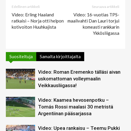
Edellinen artikkeli
Seuraava artikkeli
Video: Erling Haaland
Video: 16-vuotias TPS-
ratkaisi – Norja otti helpon
maalivahti Dan Lauri torjui
kotivoiton Huuhkajista
komeasti rankkarin
Ykkösliigassa
Suositeltuja
Samalta kirjoittajalta
Video: Roman Eremenko tälläsi aivan
uskomattoman volleymaalin
Veikkausliigassa!
Video: Kaamea hevosenpotku –
Tomás Rossi maalasi 30 metristä
Argentiinan pääsarjassa
Video: Upea rankaisu – Teemu Pukki