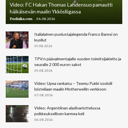
Video: FC Hakan Thomas Lahdensuo pamautti
häikäisevän maalin Ykkösliigassa
-
Puoliaika.com
04.08.2026
Italialainen puolustajalegenda Franco Baresi on
kuollut
01.08.2026
TPV:n päävalmentajalle vuoden toimitsijakielto ja
seuralle 2 000 euron sakot
03.08.2026
Video: Upea rankaisu – Teemu Pukki sooloili
loisteliaan maalin Motherwellin verkkoon
07.08.2026
Video: Argentiinan aladivariottelussa
poikkeuksellisen karmea keli
06.08.2026