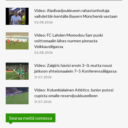
Video: Aladivarijoukkueen rahastonhoitaja
vaihdettiin kentälle Bayern Müncheniä vastaan
02.08.2026
Video: FC Lahden Momodou Sarr puski
voittomaalin lähes nurmen pinnasta
Veikkausliigassa
02.08.2026
Video: Zalgiris hävisi ensin 3–0, mutta nousi
jatkoon yhteismaalein 7–5 Konferenssiliigassa
31.07.2026
Video: Kolumbialainen Atlético Junior putosi
cupista omalle reservijoukkueelleen
31.07.2026
Seuraa meitä somessa