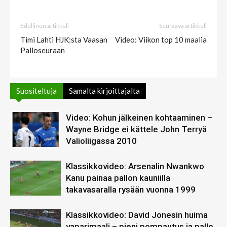
Edellinen artikkeli
Seuraava artikkeli
Timi Lahti HJK:sta Vaasan
Video: Viikon top 10 maalia
Palloseuraan
Suositeltuja
Samalta kirjoittajalta
Video: Kohun jälkeinen kohtaaminen –
Wayne Bridge ei kättele John Terryä
Valioliigassa 2010
Klassikkovideo: Arsenalin Nwankwo
Kanu painaa pallon kauniilla
takavasaralla rysään vuonna 1999
Klassikkovideo: David Jonesin huima
vaparimaali – pieni pompautus ja pallo