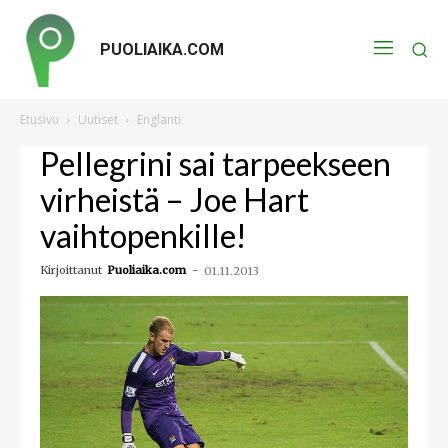
PUOLIAIKA.COM
Etusivu
Uutiset
Englanti
Pellegrini sai tarpeekseen
virheistä – Joe Hart
vaihtopenkille!
Kirjoittanut
Puoliaika.com
-
01.11.2013