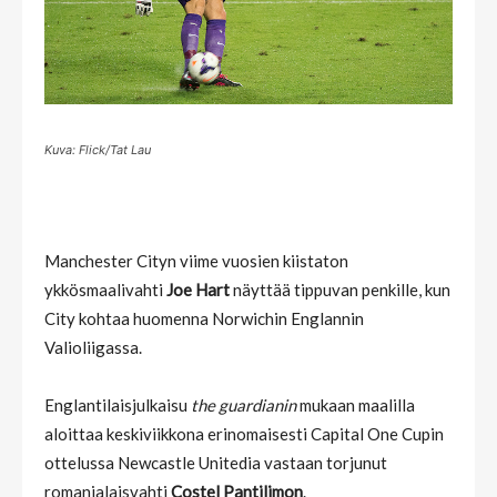
Kuva: Flick/Tat Lau
Manchester Cityn viime vuosien kiistaton
ykkösmaalivahti
Joe Hart
näyttää tippuvan penkille, kun
City kohtaa huomenna Norwichin Englannin
Valioliigassa.
Englantilaisjulkaisu
the guardianin
mukaan maalilla
aloittaa keskiviikkona erinomaisesti Capital One Cupin
ottelussa Newcastle Unitedia vastaan torjunut
romanialaisvahti
Costel Pantilimon
.