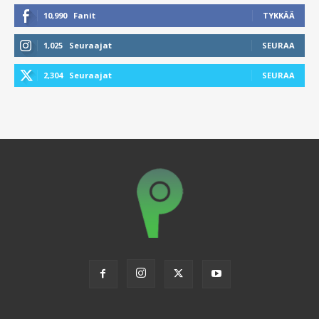
10,990
Fanit
TYKKÄÄ
1,025
Seuraajat
SEURAA
2,304
Seuraajat
SEURAA