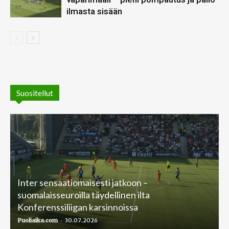
ilmasta sisään
Suositellut
Inter sensaatiomaisesti jatkoon –
suomalaisseuroilla täydellinen ilta
Konferenssiliigan karsinnoissa
-
Puoliaika.com
30.07.2026