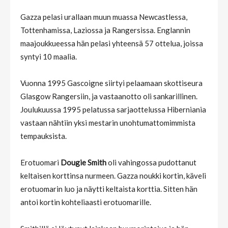
Gazza pelasi urallaan muun muassa Newcastlessa,
Tottenhamissa, Laziossa ja Rangersissa. Englannin
maajoukkueessa hän pelasi yhteensä 57 ottelua, joissa
syntyi 10 maalia.
Vuonna 1995 Gascoigne siirtyi pelaamaan skottiseura
Glasgow Rangersiin, ja vastaanotto oli sankarillinen.
Joulukuussa 1995 pelatussa sarjaottelussa Hiberniania
vastaan nähtiin yksi mestarin unohtumattomimmista
tempauksista.
Erotuomari
Dougie Smith
oli vahingossa pudottanut
keltaisen korttinsa nurmeen. Gazza noukki kortin, käveli
erotuomarin luo ja näytti keltaista korttia. Sitten hän
antoi kortin kohteliaasti erotuomarille.