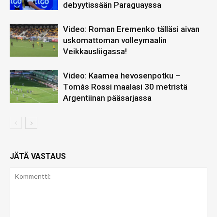
debyytissään Paraguayssa
Video: Roman Eremenko tälläsi aivan
uskomattoman volleymaalin
Veikkausliigassa!
Video: Kaamea hevosenpotku –
Tomás Rossi maalasi 30 metristä
Argentiinan pääsarjassa
JÄTÄ VASTAUS