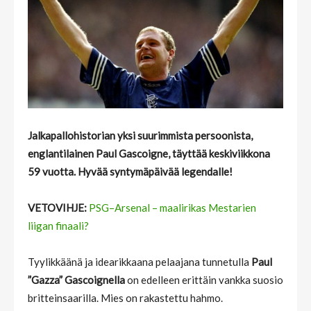
Jalkapallohistorian yksi suurimmista persoonista,
englantilainen Paul Gascoigne, täyttää keskiviikkona
59 vuotta. Hyvää syntymäpäivää legendalle!
VETOVIHJE:
PSG–Arsenal – maalirikas Mestarien
liigan finaali?
Tyylikkäänä ja idearikkaana pelaajana tunnetulla
Paul
”Gazza” Gascoignella
on edelleen erittäin vankka suosio
britteinsaarilla. Mies on rakastettu hahmo.