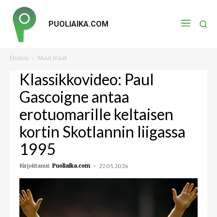
PUOLIAIKA.COM
Etusivu
Muut maat
Klassikkovideo: Paul
Gascoigne antaa
erotuomarille keltaisen
kortin Skotlannin liigassa
1995
Kirjoittanut
Puoliaika.com
-
27.05.2026