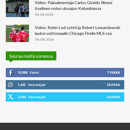
Video: Päävalmentaja Carlos Giraldo filmasi
itselleen nolon ulosajon Kolumbiassa
06.08.2026
Video: Robin Lod syötti ja Robert Lewandowski
laukoi voittomaalin Chicago Firelle MLS:ssä
04.08.2026
Seuraa meitä somessa
10,990
Fanit
TYKKÄÄ
1,025
Seuraajat
SEURAA
2,304
Seuraajat
SEURAA