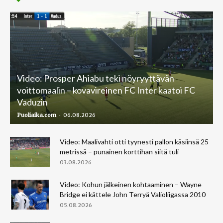
Video: Prosper Ahiabu teki nöyryyttävän
voittomaalin – kovavireinen FC Inter kaatoi FC
Vaduzin
-
Puoliaika.com
06.08.2026
Video: Maalivahti otti tyynesti pallon käsiinsä 25
metrissä – punainen korttihan siitä tuli
03.08.2026
Video: Kohun jälkeinen kohtaaminen – Wayne
Bridge ei kättele John Terryä Valioliigassa 2010
05.08.2026