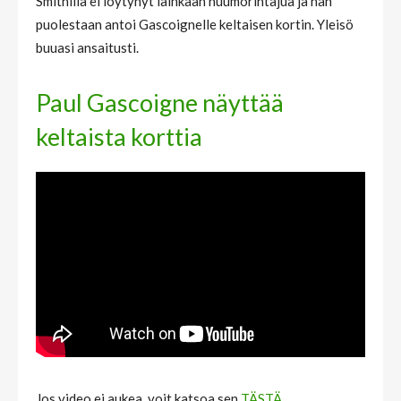
Smithillä ei löytynyt lainkaan huumorintajua ja hän
puolestaan antoi Gascoignelle keltaisen kortin. Yleisö
buuasi ansaitusti.
Paul Gascoigne näyttää
keltaista korttia
Jos video ei aukea, voit katsoa sen
TÄSTÄ
.