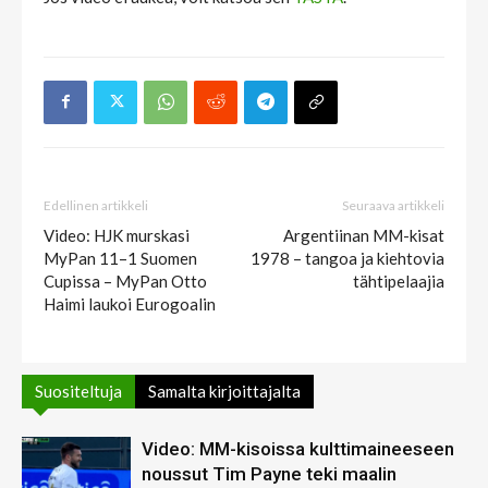
Edellinen artikkeli
Seuraava artikkeli
Video: HJK murskasi
Argentiinan MM-kisat
MyPan 11–1 Suomen
1978 – tangoa ja kiehtovia
Cupissa – MyPan Otto
tähtipelaajia
Haimi laukoi Eurogoalin
Suositeltuja
Samalta kirjoittajalta
Video: MM-kisoissa kulttimaineeseen
noussut Tim Payne teki maalin