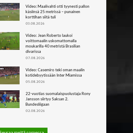
Video: Maalivahti otti tyynesti pallon
käsiinsä 25 metrissä – punainen
korttihan siitä tuli
03.08.2026
Video: Jean Roberto laukoi
voittomaalin uskomattomalla
moukarilla 40 metristä Brasilian
divarissa
07.08.2026
Video: Casemiro teki oman maalin
kotidebyytissään Inter Miamissa
05.08.2026
22-vuotias suomalaispuolustaja Rony
Jansson siirtyy Saksan 2.
Bundesliigaan
02.08.2026
Seuraa meitä somessa