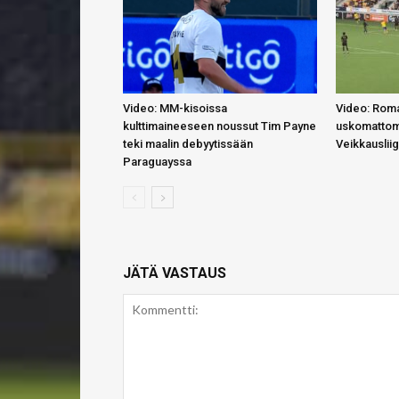
Video: MM-kisoissa
Video: Roma
kulttimaineeseen noussut Tim Payne
uskomattom
teki maalin debyytissään
Veikkauslii
Paraguayssa
JÄTÄ VASTAUS