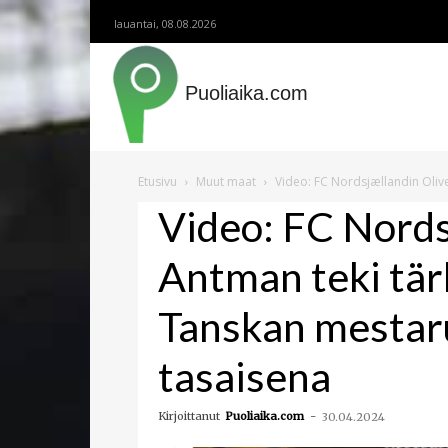
lauantai, 08.08.2026
Puoliaika.com
Etusivu
Muut maat
Video: FC Nordsjællandin Olive
Video: FC Nords
Antman teki tär
Tanskan mestar
tasaisena
Kirjoittanut
Puoliaika.com
-
30.04.2024