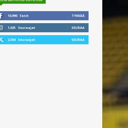
10,990
Fanit
TYKKÄÄ
1,025
Seuraajat
SEURAA
2,304
Seuraajat
SEURAA