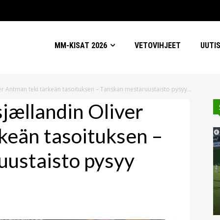
MM-KISAT 2026
VETOVIHJEET
UUTI
r Antman teki tärkeän tasoituksen – Tanskan mestaruustaisto pysyy...
jællandin Oliver
keän tasoituksen –
uustaisto pysyy