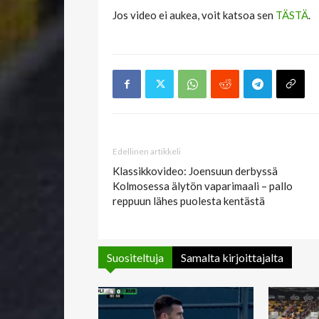
Jos video ei aukea, voit katsoa sen
TÄSTÄ
.
Edellinen artikkeli
Klassikkovideo: Joensuun derbyssä
Kolmosessa älytön vaparimaali – pallo
reppuun lähes puolesta kentästä
Suositeltuja
Samalta kirjoittajalta