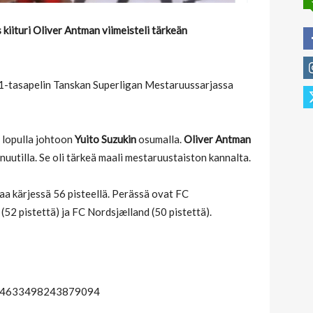
kiituri Oliver Antman viimeisteli tärkeän
–1-tasapelin Tanskan Superligan Mestaruussarjassa
 lopulla johtoon
Yuito Suzuki
n
osumalla.
Oliver Antman
inuutilla. Se oli tärkeä maali mestaruustaiston kannalta.
aa kärjessä 56 pisteellä. Perässä ovat FC
52 pistettä) ja FC Nordsjælland (50 pistettä).
/1784633498243879094