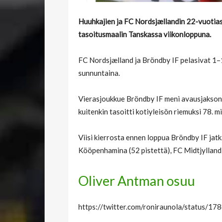
Huuhkajien ja FC Nordsjællandin 22-vuotias 
tasoitusmaalin Tanskassa viikonloppuna.
FC Nordsjælland ja Bröndby IF pelasivat 1
sunnuntaina.
Vierasjoukkue Bröndby IF meni avausjakson
kuitenkin tasoitti kotiyleisön riemuksi 78. m
Viisi kierrosta ennen loppua Bröndby IF jatk
Kööpenhamina (52 pistettä), FC Midtjylland (
Oliver Antman osuu
https://twitter.com/roniraunola/status