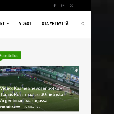
SET
VIDEOT
OTA YHTEYTTÄ
Suositellut
Video: Kaamea hevosenpotku –
Tomás Rossi maalasi 30 metristä
Argentiinan pääsarjassa
-
Puoliaika.com
07.08.2026