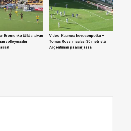
n Eremenko tälläsi aivan
Video: Kaamea hevosenpotku –
an volleymaalin
Tomás Rossi maalasi 30 metristä
gassa!
Argentiinan pääsarjassa