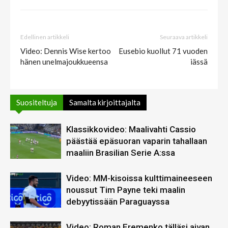
Edellinen artikkeli
Seuraava artikkeli
Video: Dennis Wise kertoo
Eusebio kuollut 71 vuoden
hänen unelmajoukkueensa
iässä
Suositeltuja
Samalta kirjoittajalta
Klassikkovideo: Maalivahti Cassio
päästää epäsuoran vaparin tahallaan
maaliin Brasilian Serie A:ssa
Video: MM-kisoissa kulttimaineeseen
noussut Tim Payne teki maalin
debyytissään Paraguayssa
Video: Roman Eremenko tälläsi aivan