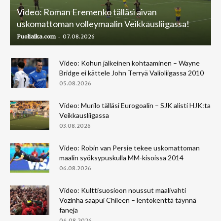
Video: Roman Eremenko tälläsi aivan
uskomattoman volleymaalin Veikkausliigassa!
-
Puoliaika.com
07.08.2026
Video: Kohun jälkeinen kohtaaminen – Wayne
Bridge ei kättele John Terryä Valioliigassa 2010
05.08.2026
Video: Murilo tälläsi Eurogoalin – SJK alisti HJK:ta
Veikkausliigassa
03.08.2026
Video: Robin van Persie tekee uskomattoman
maalin syöksypuskulla MM-kisoissa 2014
06.08.2026
Video: Kulttisuosioon noussut maalivahti
Vozinha saapui Chileen – lentokenttä täynnä
faneja
04.08.2026