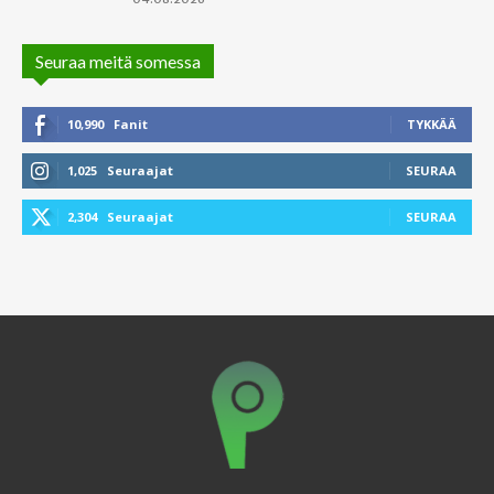
Seuraa meitä somessa
10,990
Fanit
TYKKÄÄ
1,025
Seuraajat
SEURAA
2,304
Seuraajat
SEURAA