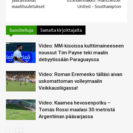
jäätävimmät
otteluennakko: Manchester
maalituuletukset
United – Southampton
Suositeltuja
Samalta kirjoittajalta
Video: MM-kisoissa kulttimaineeseen
noussut Tim Payne teki maalin
debyytissään Paraguayssa
Video: Roman Eremenko tälläsi aivan
uskomattoman volleymaalin
Veikkausliigassa!
Video: Kaamea hevosenpotku –
Tomás Rossi maalasi 30 metristä
Argentiinan pääsarjassa