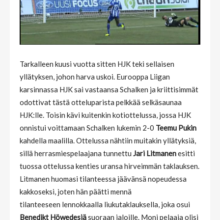
Tarkalleen kuusi vuotta sitten HJK teki sellaisen
yllätyksen, johon harva uskoi. Eurooppa Liigan
karsinnassa HJK sai vastaansa Schalken ja kriittisimmät
odottivat tästä otteluparista pelkkää selkäsaunaa
HJK:lle. Toisin kävi kuitenkin kotiottelussa, jossa HJK
onnistui voittamaan Schalken lukemin 2-0
Teemu Pukin
kahdella maalilla. Ottelussa nähtiin muitakin yllätyksiä,
sillä herrasmiespelaajana tunnettu
Jari Litmanen
esitti
tuossa ottelussa kenties uransa hirveimmän taklauksen.
Litmanen huomasi tilanteessa jäävänsä nopeudessa
kakkoseksi, joten hän päätti mennä
tilanteeseen lennokkaalla liukutaklauksella, joka osui
Benedikt Höwedesiä
suoraan jaloille. Moni pelaaja olisi