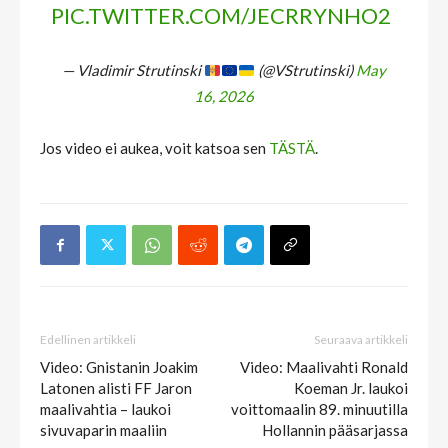
PIC.TWITTER.COM/JECRRYNHO2
— Vladimir Strutinski
(@VStrutinski)
May
16, 2026
Jos video ei aukea, voit katsoa sen
TÄSTÄ
.
Edellinen artikkeli
Seuraava artikkeli
Video: Gnistanin Joakim
Video: Maalivahti Ronald
Latonen alisti FF Jaron
Koeman Jr. laukoi
maalivahtia – laukoi
voittomaalin 89. minuutilla
sivuvaparin maaliin
Hollannin pääsarjassa