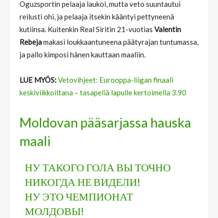
Oguzsportin pelaaja laukoi, mutta veto suuntautui
reilusti ohi, ja pelaaja itsekin kääntyi pettyneenä
kutiinsa. Kuitenkin Real Siritin 21-vuotias
Valentin
Rebeja
makasi loukkaantuneena päätyrajan tuntumassa,
ja pallo kimposi hänen kauttaan maaliin.
LUE MYÖS:
Vetovihjeet: Eurooppa-liigan finaali
keskiviikkoiltana – tasapeliä lapulle kertoimella 3.90
Moldovan pääsarjassa hauska
maali
НУ ТАКОГО ГОЛА ВЫ ТОЧНО
НИКОГДА НЕ ВИДЕЛИ!
НУ ЭТО ЧЕМПИОНАТ
МОЛДОВЫ!