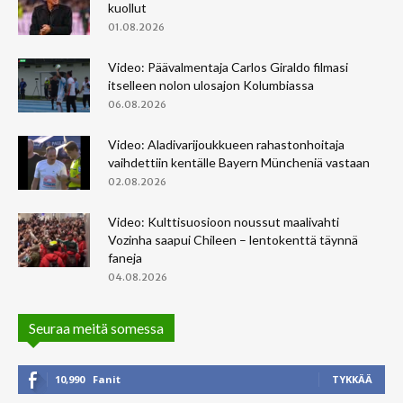
kuollut
01.08.2026
Video: Päävalmentaja Carlos Giraldo filmasi
itselleen nolon ulosajon Kolumbiassa
06.08.2026
Video: Aladivarijoukkueen rahastonhoitaja
vaihdettiin kentälle Bayern Müncheniä vastaan
02.08.2026
Video: Kulttisuosioon noussut maalivahti
Vozinha saapui Chileen – lentokenttä täynnä
faneja
04.08.2026
Seuraa meitä somessa
10,990
Fanit
TYKKÄÄ