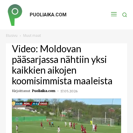
PUOLIAIKA.COM
Etusivu
Muut maat
Video: Moldovan
pääsarjassa nähtiin yksi
kaikkien aikojen
koomisimmista maaleista
Kirjoittanut
Puoliaika.com
-
17.05.2026