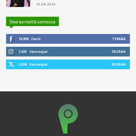
01.08.2026
Seuraa meitä somessa
10,990
Fanit
TYKKÄÄ
1,025
Seuraajat
SEURAA
2,304
Seuraajat
SEURAA