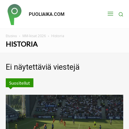
PUOLIAIKA.COM
Etusivu
MM-kisat 2026
Historia
HISTORIA
Ei näytettäviä viestejä
Suositellut