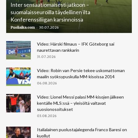
Inter sensaatiomaisesti jatkoon –
suomalaisseuroilla täydellinen ilta
Konferenssiliigan karsinnoissa
-
Puoliaika.com
30.07.2026
Video: Härski filmaus – IFK Göteborg sai
naurettavan rankkarin
31.07.2026
Video: Robin van Persie tekee uskomattoman
maalin syöksypuskulla MM-kisoissa 2014
06.08.2026
Video: Lionel Messi palasi MM-kisojen jälkeen
kentälle MLS:ssä – yleisöltä valtavat
suosionosoitukset
03.08.2026
Italialainen puolustajalegenda Franco Baresi on
kuollut