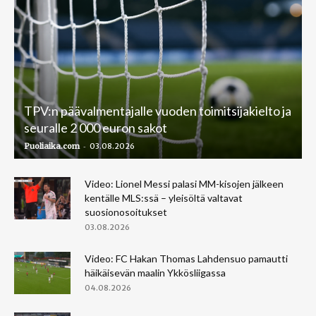
TPV:n päävalmentajalle vuoden toimitsijakielto ja
seuralle 2 000 euron sakot
-
Puoliaika.com
03.08.2026
Video: Lionel Messi palasi MM-kisojen jälkeen
kentälle MLS:ssä – yleisöltä valtavat
suosionosoitukset
03.08.2026
Video: FC Hakan Thomas Lahdensuo pamautti
häikäisevän maalin Ykkösliigassa
04.08.2026