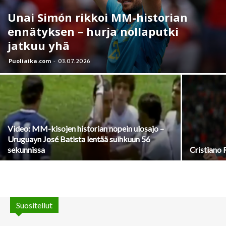
Unai Simón rikkoi MM-historian
ennätyksen – hurja nollaputki
jatkuu yhä
Puoliaika.com
-
03.07.2026
Video: MM-kisojen historian nopein ulosajo –
Uruguayn José Batista lentää suihkuun 56
sekunnissa
Cristiano 
Suositellut