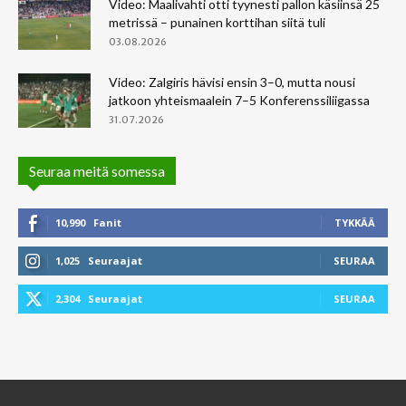
Video: Maalivahti otti tyynesti pallon käsiinsä 25
metrissä – punainen korttihan siitä tuli
03.08.2026
Video: Zalgiris hävisi ensin 3–0, mutta nousi
jatkoon yhteismaalein 7–5 Konferenssiliigassa
31.07.2026
Seuraa meitä somessa
10,990
Fanit
TYKKÄÄ
1,025
Seuraajat
SEURAA
2,304
Seuraajat
SEURAA