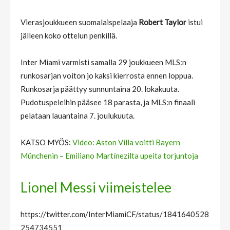
Vierasjoukkueen suomalaispelaaja
Robert Taylor
istui
jälleen koko ottelun penkillä.
Inter Miami varmisti samalla 29 joukkueen MLS:n
runkosarjan voiton jo kaksi kierrosta ennen loppua.
Runkosarja päättyy sunnuntaina 20. lokakuuta.
Pudotuspeleihin pääsee 18 parasta, ja MLS:n finaali
pelataan lauantaina 7. joulukuuta.
KATSO MYÖS:
Video: Aston Villa voitti Bayern
Münchenin – Emiliano Martínezilta upeita torjuntoja
Lionel Messi viimeistelee
https://twitter.com/InterMiamiCF/status/1841640528
254734551