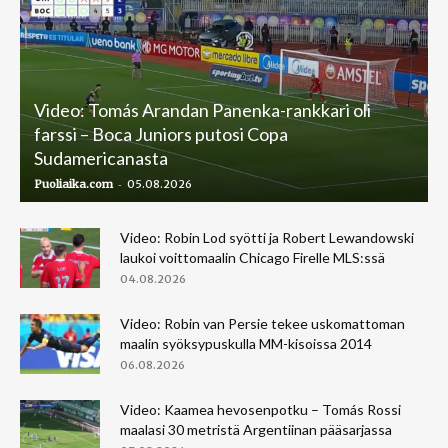
Video: Tomás Arandan Panenka-rankkari oli
farssi – Boca Juniors putosi Copa
Sudamericanasta
-
Puoliaika.com
05.08.2026
Video: Robin Lod syötti ja Robert Lewandowski
laukoi voittomaalin Chicago Firelle MLS:ssä
04.08.2026
Video: Robin van Persie tekee uskomattoman
maalin syöksypuskulla MM-kisoissa 2014
06.08.2026
Video: Kaamea hevosenpotku – Tomás Rossi
maalasi 30 metristä Argentiinan pääsarjassa