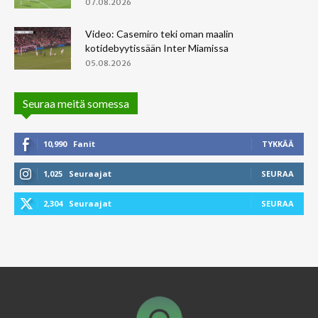
07.08.2026
Video: Casemiro teki oman maalin
kotidebyytissään Inter Miamissa
05.08.2026
Seuraa meitä somessa
10,990
Fanit
TYKKÄÄ
1,025
Seuraajat
SEURAA
2,304
Seuraajat
SEURAA