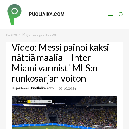
PUOLIAIKA.COM
Etusivu
Major League Soccer
Video: Messi painoi kaksi
nättiä maalia – Inter
Miami varmisti MLS:n
runkosarjan voiton
Kirjoittanut
Puoliaika.com
-
03.10.2024