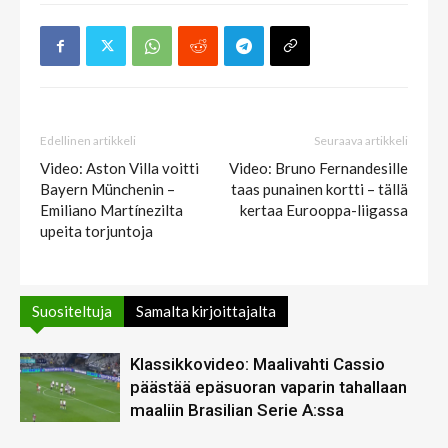
Edellinen artikkeli
Seuraava artikkeli
Video: Aston Villa voitti
Video: Bruno Fernandesille
Bayern Münchenin –
taas punainen kortti – tällä
Emiliano Martínezilta
kertaa Eurooppa-liigassa
upeita torjuntoja
Suositeltuja
Samalta kirjoittajalta
Klassikkovideo: Maalivahti Cassio
päästää epäsuoran vaparin tahallaan
maaliin Brasilian Serie A:ssa