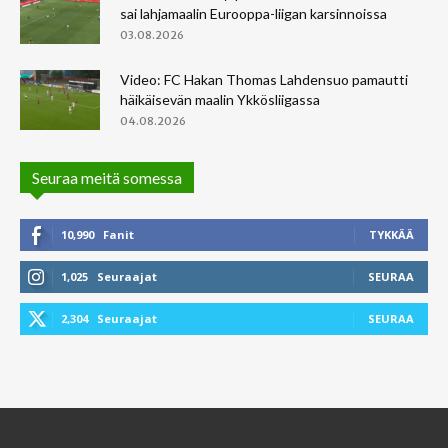
sai lahjamaalin Eurooppa-liigan karsinnoissa
03.08.2026
Video: FC Hakan Thomas Lahdensuo pamautti
häikäisevän maalin Ykkösliigassa
04.08.2026
Seuraa meitä somessa
10,990
Fanit
TYKKÄÄ
1,025
Seuraajat
SEURAA
2,304
Seuraajat
SEURAA