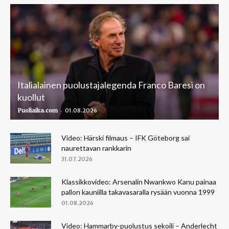
Italialainen puolustajalegenda Franco Baresi on
kuollut
-
Puoliaika.com
01.08.2026
Video: Härski filmaus – IFK Göteborg sai
naurettavan rankkarin
31.07.2026
Klassikkovideo: Arsenalin Nwankwo Kanu painaa
pallon kauniilla takavasaralla rysään vuonna 1999
01.08.2026
Video: Hammarby-puolustus sekoili – Anderlecht