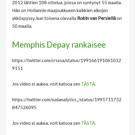
2012 lähtien 108 ottelua, joissa on syntynyt 55 maalia.
Hän on Hollannin maajoukkueen kaikkien aikojen
ykköspyssy, kun toisena olevalla
Robin van Persiellä
on
50 maalia.
Memphis Depay rankaisee
https://twitter.com/crsxsa/status/199166191061012
9151
Jos video ei aukea, voit katsoa sen
TÄSTÄ
.
https://twitter.com/sudanalytics_/status/1991711732
847526095
Jos video ei aukea, voit katsoa sen
TÄSTÄ
.