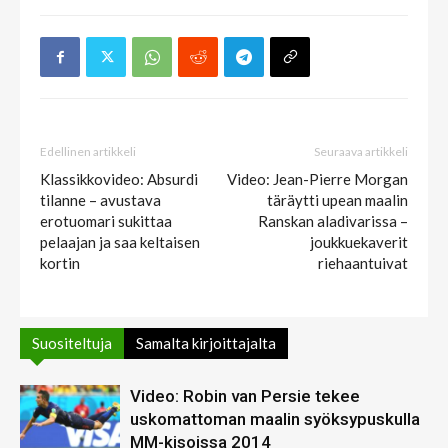
Edellinen artikkeli
Seuraava artikkeli
Klassikkovideo: Absurdi
Video: Jean-Pierre Morgan
tilanne – avustava
täräytti upean maalin
erotuomari sukittaa
Ranskan aladivarissa –
pelaajan ja saa keltaisen
joukkuekaverit
kortin
riehaantuivat
Suositeltuja
Samalta kirjoittajalta
Video: Robin van Persie tekee
uskomattoman maalin syöksypuskulla
MM-kisoissa 2014