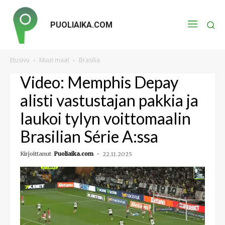
PUOLIAIKA.COM
Etusivu
Muut maat
Brasilia
Video: Memphis Depay
alisti vastustajan pakkia ja
laukoi tylyn voittomaalin
Brasilian Série A:ssa
Kirjoittanut
Puoliaika.com
-
22.11.2025