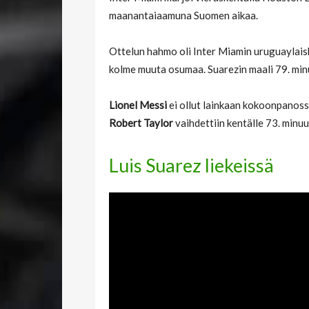
maanantaiaamuna Suomen aikaa.
Ottelun hahmo oli Inter Miamin uruguaylai
kolme muuta osumaa. Suarezin maali 79. minuu
Lionel Messi
ei ollut lainkaan kokoonpanoss
Robert Taylor
vaihdettiin kentälle 73. minuut
Luis Suarez liekeissä