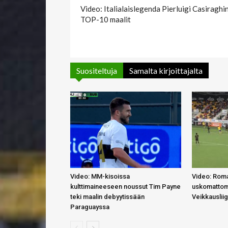
Video: Italialaislegenda Pierluigi Casiraghi
TOP-10 maalit
Suositeltuja
Samalta kirjoittajalta
Video: MM-kisoissa
Video: Roma
kulttimaineeseen noussut Tim Payne
uskomattom
teki maalin debyytissään
Veikkauslii
Paraguayssa