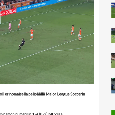
oli erinomaisella pelipäällä Major League Soccerin
 Dynamon numeroin 1-4 (0-3) MLS:ssä