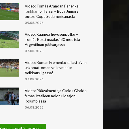
Video: Tomás Arandan Panenka-
rankkari oli farssi – Boca Juniors
putosi Copa Sudamericanasta
05.08.2026
Video: Kaamea hevosenpotku –
Tomás Rossi maalasi 30 metristä
Argentiinan pääsarjassa
07.08.2026
Video: Roman Eremenko tälläsi aivan
uskomattoman volleymaalin
Veikkausliigassa!
07.08.2026
Video: Päävalmentaja Carlos Giraldo
filmasi itselleen nolon ulosajon
Kolumbiassa
06.08.2026
Seuraa meitä somessa