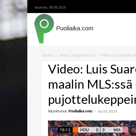
lauantai, 08.08.2026
Puoliaika.com
Etusivu
Major League Soccer
Video: Luis Suarez t
Video: Luis Suar
maalin MLS:ssä 
pujottelukeppei
Kirjoittanut
Puoliaika.com
-
04.03.2025