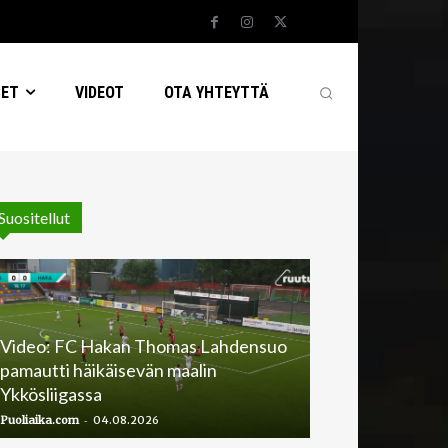
SET
VIDEOT
OTA YHTEYTTÄ
Suositellut
Video: FC Hakan Thomas Lahdensuo
pamautti häikäisevän maalin
Ykkösliigassa
-
Puoliaika.com
04.08.2026