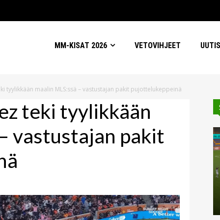
MM-KISAT 2026
VETOVIHJEET
UUTI
eki tyylikkään maalin MLS:ssä – vastustajan pakit pujottelukeppeinä
ez teki tyylikkään
– vastustajan pakit
nä