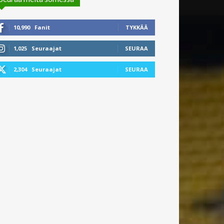
10,990
Fanit
TYKKÄÄ
1,025
Seuraajat
SEURAA
2,304
Seuraajat
SEURAA