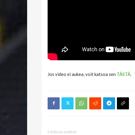
Jos video ei aukea, voit katsoa sen
TÄSTÄ
.
Edellinen artikkeli