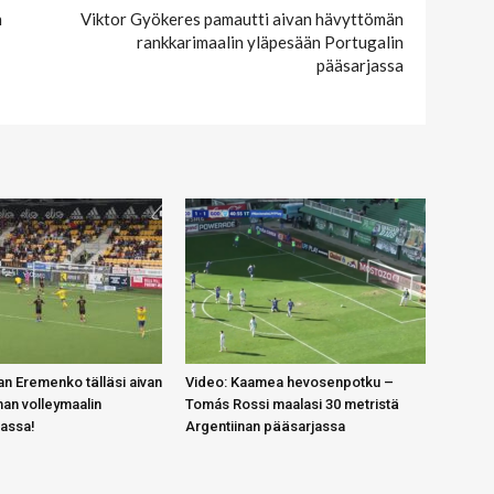
n
Viktor Gyökeres pamautti aivan hävyttömän
rankkarimaalin yläpesään Portugalin
pääsarjassa
n Eremenko tälläsi aivan
Video: Kaamea hevosenpotku –
an volleymaalin
Tomás Rossi maalasi 30 metristä
gassa!
Argentiinan pääsarjassa