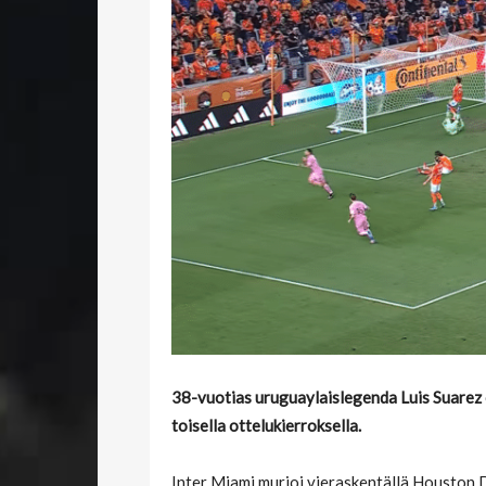
38-vuotias uruguaylaislegenda Luis Suarez 
toisella ottelukierroksella.
Inter Miami murjoi vieraskentällä Houston