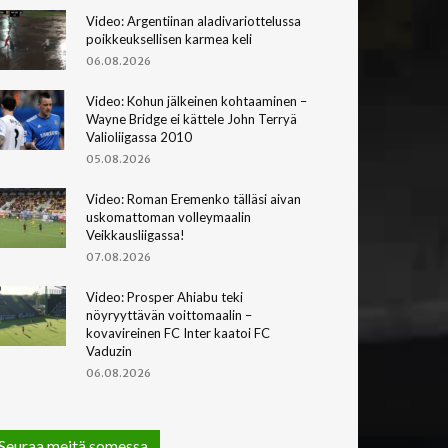
Video: Argentiinan aladivariottelussa
poikkeuksellisen karmea keli
06.08.2026
Video: Kohun jälkeinen kohtaaminen –
Wayne Bridge ei kättele John Terryä
Valioliigassa 2010
05.08.2026
Video: Roman Eremenko tälläsi aivan
uskomattoman volleymaalin
Veikkausliigassa!
07.08.2026
Video: Prosper Ahiabu teki
nöyryyttävän voittomaalin –
kovavireinen FC Inter kaatoi FC
Vaduzin
06.08.2026
Seuraa meitä somessa