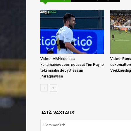
Video: MM-kisoissa
Video: Roma
kulttimaineeseen noussut Tim Payne
uskomattom
teki maalin debyytissään
Veikkauslii
Paraguayssa
JÄTÄ VASTAUS