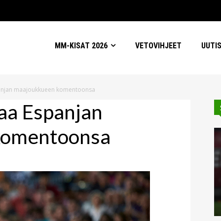
MM-KISAT 2026
VETOVIHJEET
UUTI
spanjan maajoukkueen komentoonsa
taa Espanjan
komentoonsa