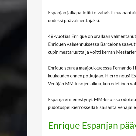
Espanjan jalkapalloliitto vahvisti maananta
uudeksi päävalmentajaksi.
48-vuotias Enrique on urallaan valmentanu
Enriquen valmennuksessa Barcelona saavutti
cupin mestaruutta ja voitti kerran Mestarien
Enrique seuraa maajoukkueessa Fernando Hie
kuukauden ennen potkujaan. Hierro nousi Es
Venäjän MM-kisojen alkua, kun edellinen val
Espanja ei menestynyt MM-kisoissa odotetull
pudotuspelikierroksella kisaisäntä Venäjälle
Enrique Espanjan pää