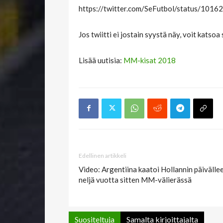
https://twitter.com/SeFutbol/status/10
Jos twiitti ei jostain syystä näy, voit katsoa
Lisää uutisia:
MM-kisat 2018
Edellinen artikkeli
Video: Argentiina kaatoi Hollannin päivälle
neljä vuotta sitten MM-välierässä
Suositeltuja
Samalta kirjoittajalta