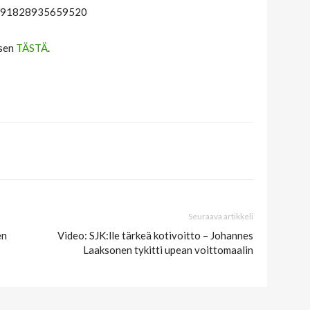
16291828935659520
 sen
TÄSTÄ
.
Seuraava artikkeli
en
Video: SJK:lle tärkeä kotivoitto – Johannes
Laaksonen tykitti upean voittomaalin