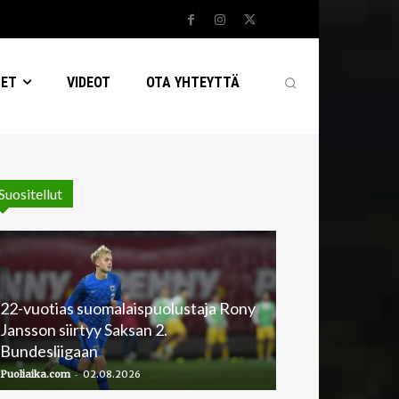
SET
VIDEOT
OTA YHTEYTTÄ
Suositellut
22-vuotias suomalaispuolustaja Rony
Jansson siirtyy Saksan 2.
Bundesliigaan
-
Puoliaika.com
02.08.2026