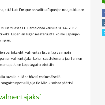
ina, että Luis Enrique on valittu Espanjan maajoukkueen
t muun muassa FC Barcelonaa kausilla 2014–2017.
 kaksi Espanjan liigan mestaruutta, kolme Espanjan
 liigan.
rroa, joka ehti valmentaa Espanjaa vain noin
panjan valmentajaksi kohun saattelemana juuri ennen
mentaja Julen Lopetegui erotettiin.
a tavalla, sillä se hävisi ensimmäisellä
 rangaistuspotkuill,a ja tie MM-kisoissa päättyi.
valmentajaksi