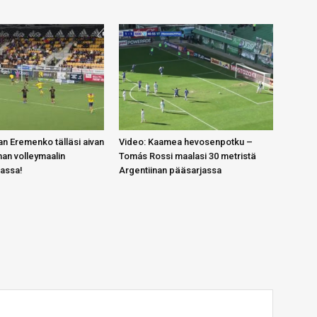
n Eremenko tälläsi aivan
Video: Kaamea hevosenpotku –
an volleymaalin
Tomás Rossi maalasi 30 metristä
gassa!
Argentiinan pääsarjassa