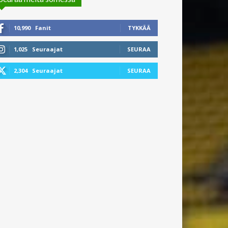
10,990
Fanit
TYKKÄÄ
1,025
Seuraajat
SEURAA
2,304
Seuraajat
SEURAA