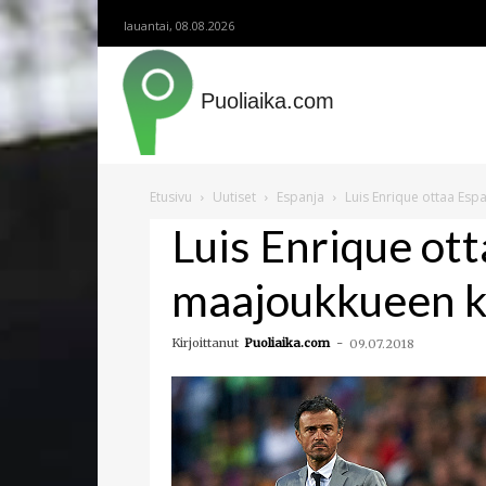
lauantai, 08.08.2026
Puoliaika.com
Etusivu
Uutiset
Espanja
Luis Enrique ottaa E
Luis Enrique ot
maajoukkueen 
Kirjoittanut
Puoliaika.com
-
09.07.2018