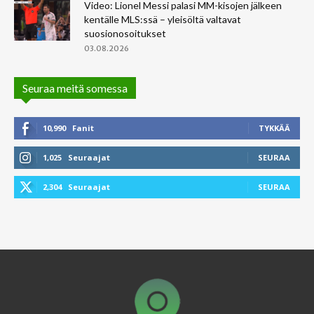
Video: Lionel Messi palasi MM-kisojen jälkeen
kentälle MLS:ssä – yleisöltä valtavat
suosionosoitukset
03.08.2026
Seuraa meitä somessa
10,990
Fanit
TYKKÄÄ
1,025
Seuraajat
SEURAA
2,304
Seuraajat
SEURAA