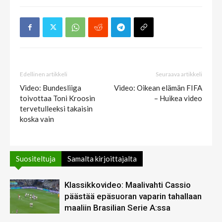
Edellinen artikkeli
Seuraava artikkeli
Video: Bundesliiga
Video: Oikean elämän FIFA
toivottaa Toni Kroosin
– Huikea video
tervetulleeksi takaisin
koska vain
Suositeltuja
Samalta kirjoittajalta
Klassikkovideo: Maalivahti Cassio
päästää epäsuoran vaparin tahallaan
maaliin Brasilian Serie A:ssa