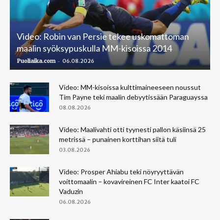
Video: Robin van Persie tekee uskomattoman
maalin syöksypuskulla MM-kisoissa 2014
-
Puoliaika.com
06.08.2026
Video: MM-kisoissa kulttimaineeseen noussut
Tim Payne teki maalin debyytissään Paraguayssa
08.08.2026
Video: Maalivahti otti tyynesti pallon käsiinsä 25
metrissä – punainen korttihan siitä tuli
03.08.2026
Video: Prosper Ahiabu teki nöyryyttävän
voittomaalin – kovavireinen FC Inter kaatoi FC
Vaduzin
06.08.2026