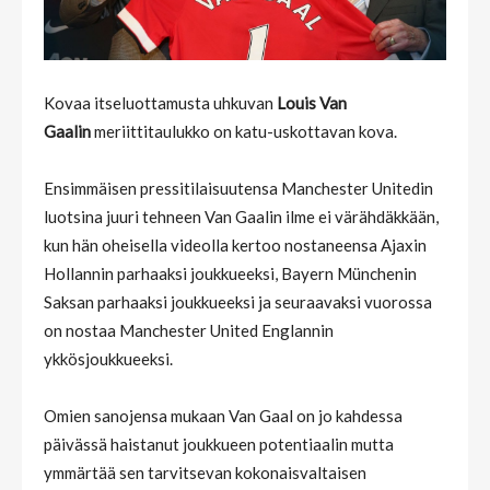
Kovaa itseluottamusta uhkuvan
Louis Van
Gaalin
meriittitaulukko on katu-uskottavan kova.
Ensimmäisen pressitilaisuutensa Manchester Unitedin
luotsina juuri tehneen Van Gaalin ilme ei värähdäkkään,
kun hän oheisella videolla kertoo nostaneensa Ajaxin
Hollannin parhaaksi joukkueeksi, Bayern Münchenin
Saksan parhaaksi joukkueeksi ja seuraavaksi vuorossa
on nostaa Manchester United Englannin
ykkösjoukkueeksi.
Omien sanojensa mukaan Van Gaal on jo kahdessa
päivässä haistanut joukkueen potentiaalin mutta
ymmärtää sen tarvitsevan kokonaisvaltaisen