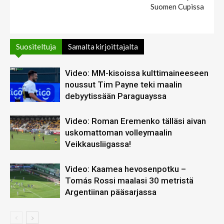
Suomen Cupissa
Suositeltuja
Samalta kirjoittajalta
Video: MM-kisoissa kulttimaineeseen
noussut Tim Payne teki maalin
debyytissään Paraguayssa
Video: Roman Eremenko tälläsi aivan
uskomattoman volleymaalin
Veikkausliigassa!
Video: Kaamea hevosenpotku –
Tomás Rossi maalasi 30 metristä
Argentiinan pääsarjassa