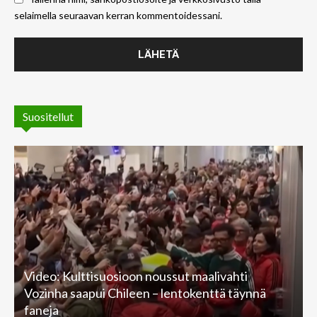
selaimella seuraavan kerran kommentoidessani.
Suositellut
Video: Kulttisuosioon noussut maalivahti
Vozinha saapui Chileen – lentokenttä täynnä
faneja