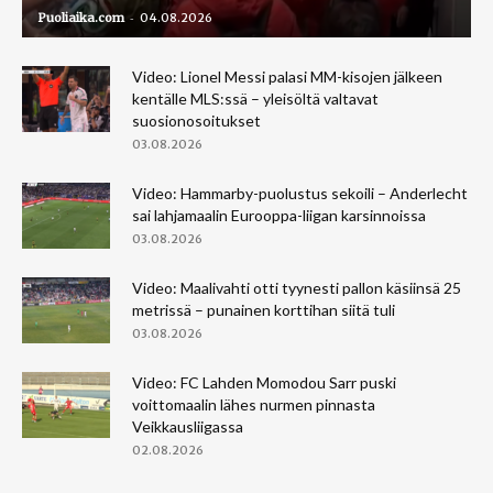
-
Puoliaika.com
04.08.2026
Video: Lionel Messi palasi MM-kisojen jälkeen
kentälle MLS:ssä – yleisöltä valtavat
suosionosoitukset
03.08.2026
Video: Hammarby-puolustus sekoili – Anderlecht
sai lahjamaalin Eurooppa-liigan karsinnoissa
03.08.2026
Video: Maalivahti otti tyynesti pallon käsiinsä 25
metrissä – punainen korttihan siitä tuli
03.08.2026
Video: FC Lahden Momodou Sarr puski
voittomaalin lähes nurmen pinnasta
Veikkausliigassa
02.08.2026