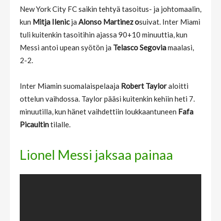
New York City FC saikin tehtyä tasoitus- ja johtomaalin,
kun
Mitja Ilenic
ja
Alonso Martinez o
suivat. Inter Miami
tuli kuitenkin tasoitihin ajassa 90+10 minuuttia, kun
Messi antoi upean syötön ja
Telasco Segovia
maalasi,
2-2.
Inter Miamin suomalaispelaaja
Robert Taylor
aloitti
ottelun vaihdossa. Taylor pääsi kuitenkin kehiin heti 7.
minuutilla, kun hänet vaihdettiin loukkaantuneen
Fafa
Picaultin
tilalle.
Lionel Messi jaksaa painaa