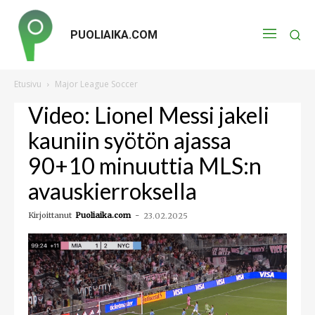
PUOLIAIKA.COM
Etusivu
Major League Soccer
Video: Lionel Messi jakeli
kauniin syötön ajassa
90+10 minuuttia MLS:n
avauskierroksella
Kirjoittanut
Puoliaika.com
-
23.02.2025