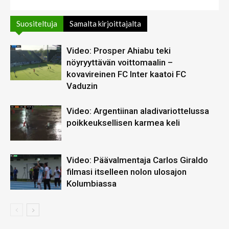
Suositeltuja
Samalta kirjoittajalta
Video: Prosper Ahiabu teki
nöyryyttävän voittomaalin –
kovavireinen FC Inter kaatoi FC
Vaduzin
Video: Argentiinan aladivariottelussa
poikkeuksellisen karmea keli
Video: Päävalmentaja Carlos Giraldo
filmasi itselleen nolon ulosajon
Kolumbiassa