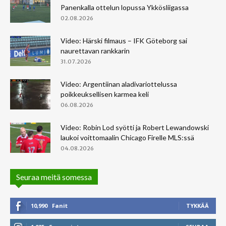
Panenkalla ottelun lopussa Ykkösliigassa
02.08.2026
Video: Härski filmaus – IFK Göteborg sai
naurettavan rankkarin
31.07.2026
Video: Argentiinan aladivariottelussa
poikkeuksellisen karmea keli
06.08.2026
Video: Robin Lod syötti ja Robert Lewandowski
laukoi voittomaalin Chicago Firelle MLS:ssä
04.08.2026
Seuraa meitä somessa
10,990
Fanit
TYKKÄÄ