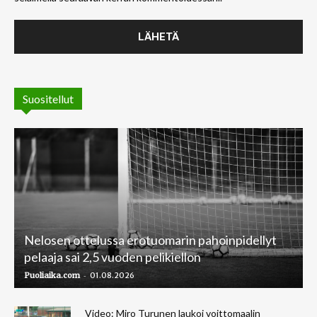
Suositellut
Nelosen ottelussa erotuomarin pahoinpidellyt
pelaaja sai 2,5 vuoden pelikiellon
-
Puoliaika.com
01.08.2026
Video: Miro Turunen laukoi voittomaalin