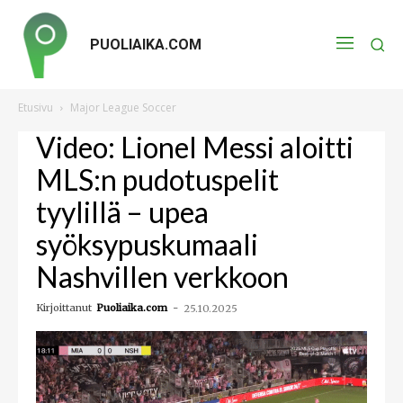
PUOLIAIKA.COM
Etusivu
Major League Soccer
Video: Lionel Messi aloitti
MLS:n pudotuspelit
tyylillä – upea
syöksypuskumaali
Nashvillen verkkoon
Kirjoittanut
Puoliaika.com
-
25.10.2025