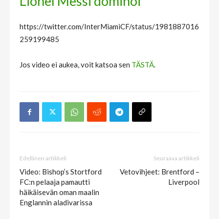
Lionel Messi dominoi
https://twitter.com/InterMiamiCF/status/1981887016
259199485
Jos video ei aukea, voit katsoa sen
TÄSTÄ
.
Edellinen artikkeli
Seuraava artikkeli
Video: Bishop’s Stortford
Vetovihjeet: Brentford –
FC:n pelaaja pamautti
Liverpool
häikäisevän oman maalin
Englannin aladivarissa