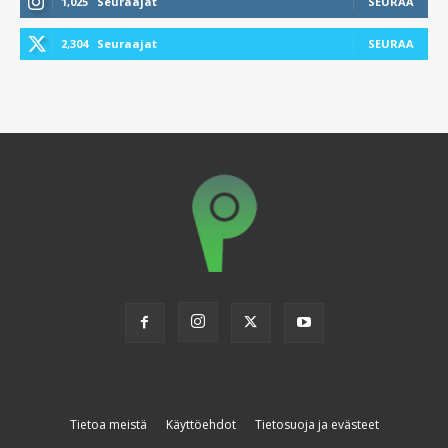
1,025
Seuraajat
SEURAA
2,304
Seuraajat
SEURAA
Tietoa meistä
Käyttöehdot
Tietosuoja ja evästeet