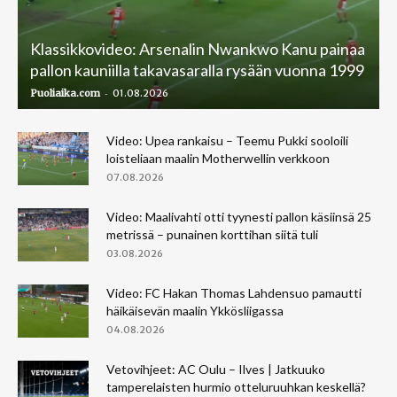
Klassikkovideo: Arsenalin Nwankwo Kanu painaa
pallon kauniilla takavasaralla rysään vuonna 1999
-
Puoliaika.com
01.08.2026
Video: Upea rankaisu – Teemu Pukki sooloili
loisteliaan maalin Motherwellin verkkoon
07.08.2026
Video: Maalivahti otti tyynesti pallon käsiinsä 25
metrissä – punainen korttihan siitä tuli
03.08.2026
Video: FC Hakan Thomas Lahdensuo pamautti
häikäisevän maalin Ykkösliigassa
04.08.2026
Vetovihjeet: AC Oulu – Ilves | Jatkuuko
tamperelaisten hurmio otteluruuhkan keskellä?