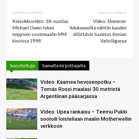
Edellinen artikkeli
Seuraava artikkeli
Klassikkovideo: 18-vuotias
Video: Ebenezer
Michael Owen tekee
Adukwawilta nähtiin kauden
eeppisen soolomaalin MM-
ällöttävin tuuletus Kenian
kisoissa 1998
Valioliigassa
Suositeltuja
Samalta kirjoittajalta
Video: Kaamea hevosenpotku –
Tomás Rossi maalasi 30 metristä
Argentiinan pääsarjassa
Video: Upea rankaisu – Teemu Pukki
sooloili loisteliaan maalin Motherwellin
verkkoon