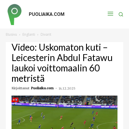
PUOLIAIKA.COM
Etusivu
Englanti
Divarit
Video: Uskomaton kuti –
Leicesterin Abdul Fatawu
laukoi voittomaalin 60
metristä
Kirjoittanut
Puoliaika.com
-
14.12.2025