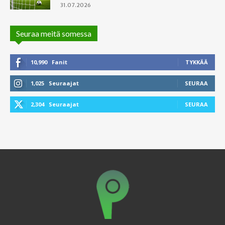
31.07.2026
Seuraa meitä somessa
10,990
Fanit
TYKKÄÄ
1,025
Seuraajat
SEURAA
2,304
Seuraajat
SEURAA