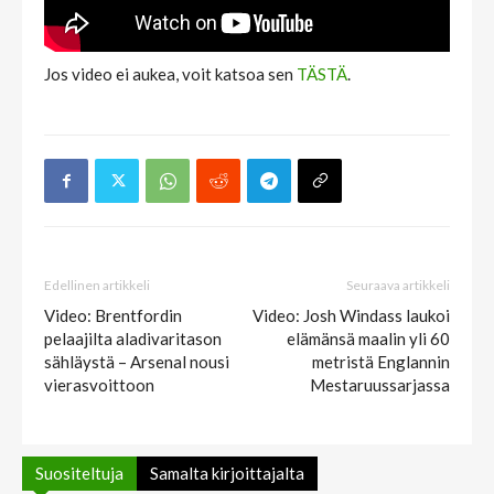
Jos video ei aukea, voit katsoa sen
TÄSTÄ
.
Edellinen artikkeli
Seuraava artikkeli
Video: Brentfordin
Video: Josh Windass laukoi
pelaajilta aladivaritason
elämänsä maalin yli 60
sähläystä – Arsenal nousi
metristä Englannin
vierasvoittoon
Mestaruussarjassa
Suositeltuja
Samalta kirjoittajalta