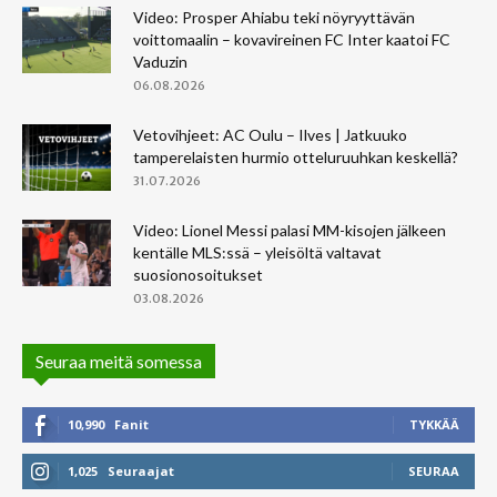
Video: Prosper Ahiabu teki nöyryyttävän
voittomaalin – kovavireinen FC Inter kaatoi FC
Vaduzin
06.08.2026
Vetovihjeet: AC Oulu – Ilves | Jatkuuko
tamperelaisten hurmio otteluruuhkan keskellä?
31.07.2026
Video: Lionel Messi palasi MM-kisojen jälkeen
kentälle MLS:ssä – yleisöltä valtavat
suosionosoitukset
03.08.2026
Seuraa meitä somessa
10,990
Fanit
TYKKÄÄ
1,025
Seuraajat
SEURAA