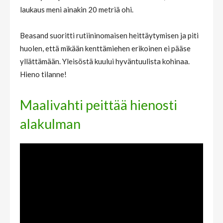
laukaus meni ainakin 20 metriä ohi.
Beasand suoritti rutiininomaisen heittäytymisen ja piti
huolen, että mikään kenttämiehen erikoinen ei pääse
yllättämään. Yleisöstä kuului hyväntuulista kohinaa.
Hieno tilanne!
Maalivahti peittää hienosti
alakulman