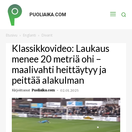
PUOLIAIKA.COM
Etusivu
Englanti
Divarit
Klassikkovideo: Laukaus
menee 20 metriä ohi –
maalivahti heittäytyy ja
peittää alakulman
Kirjoittanut
Puoliaika.com
-
02.01.2025