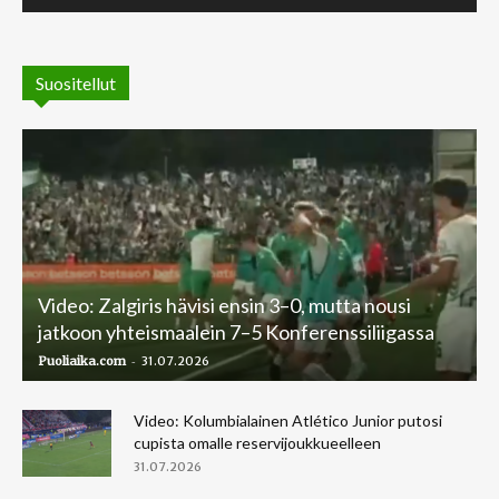
Suositellut
Video: Zalgiris hävisi ensin 3–0, mutta nousi
jatkoon yhteismaalein 7–5 Konferenssiliigassa
-
Puoliaika.com
31.07.2026
Video: Kolumbialainen Atlético Junior putosi
cupista omalle reservijoukkueelleen
31.07.2026