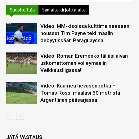
Suositeltuja
Samalta kirjoittajalta
Video: MM-kisoissa kulttimaineeseen
noussut Tim Payne teki maalin
debyytissään Paraguayssa
Video: Roman Eremenko tälläsi aivan
uskomattoman volleymaalin
Veikkausliigassa!
Video: Kaamea hevosenpotku –
Tomás Rossi maalasi 30 metristä
Argentiinan pääsarjassa
JÄTÄ VASTAUS