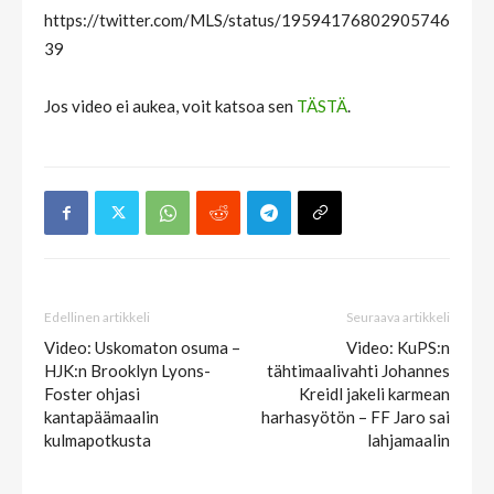
https://twitter.com/MLS/status/19594176802905746
39
Jos video ei aukea, voit katsoa sen
TÄSTÄ
.
Edellinen artikkeli
Seuraava artikkeli
Video: Uskomaton osuma –
Video: KuPS:n
HJK:n Brooklyn Lyons-
tähtimaalivahti Johannes
Foster ohjasi
Kreidl jakeli karmean
kantapäämaalin
harhasyötön – FF Jaro sai
kulmapotkusta
lahjamaalin