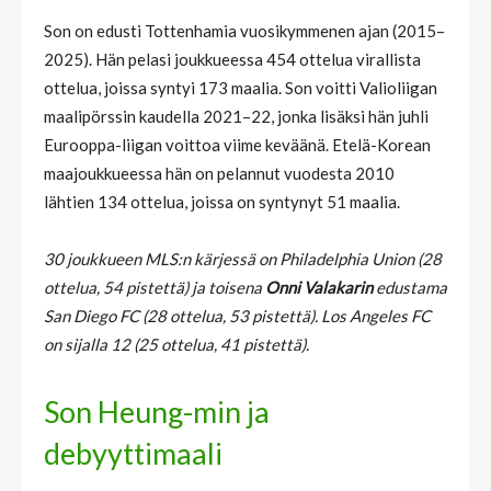
Son on edusti Tottenhamia vuosikymmenen ajan (2015–
2025). Hän pelasi joukkueessa 454 ottelua virallista
ottelua, joissa syntyi 173 maalia. Son voitti Valioliigan
maalipörssin kaudella 2021–22, jonka lisäksi hän juhli
Eurooppa-liigan voittoa viime keväänä. Etelä-Korean
maajoukkueessa hän on pelannut vuodesta 2010
lähtien 134 ottelua, joissa on syntynyt 51 maalia.
30 joukkueen MLS:n kärjessä on Philadelphia Union (28
ottelua, 54 pistettä) ja toisena
Onni Valakarin
edustama
San Diego FC (28 ottelua, 53 pistettä). Los Angeles FC
on sijalla 12 (25 ottelua, 41 pistettä).
Son Heung-min ja
debyyttimaali