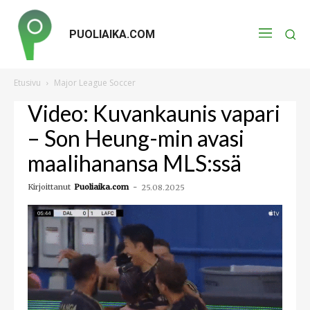
PUOLIAIKA.COM
Etusivu
Major League Soccer
Video: Kuvankaunis vapari
– Son Heung-min avasi
maalihanansa MLS:ssä
Kirjoittanut
Puoliaika.com
-
25.08.2025