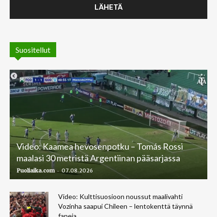
Suositellut
Video: Kaamea hevosenpotku – Tomás Rossi
maalasi 30 metristä Argentiinan pääsarjassa
-
Puoliaika.com
07.08.2026
Video: Kulttisuosioon noussut maalivahti
Vozinha saapui Chileen – lentokenttä täynnä
faneja