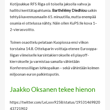
Kotijoukkue RFS Riga oli toisella jaksolla vahva ja
hallitsi kenttätapahtumia.
Barthélémy Diedhiou
saikin
tehtyä kavennusmaalin 65. minuutilla, mutta enempää
osumia ei ottelussa nähty. Näin ollen KuPS:lle kova 1–
2-vierasvoitto.
Toinen osaottelu pelataan Kuopiossa ensi viikon
torstaina 14.8. Otteluparin voittaja etenee Eurooppa-
liigan viimeiselle karsintakierrokselle eli playoff-
kierrokselle ja varmistaa samalla vähintään
Konferenssiliigan lohkopaikan – sekä vähintään kolmen
miljoonan euron palkintopotin.
Jaakko Oksanen tekee hienon
https://twitter.com/LeLxxv9258/status/19531469820
43721902