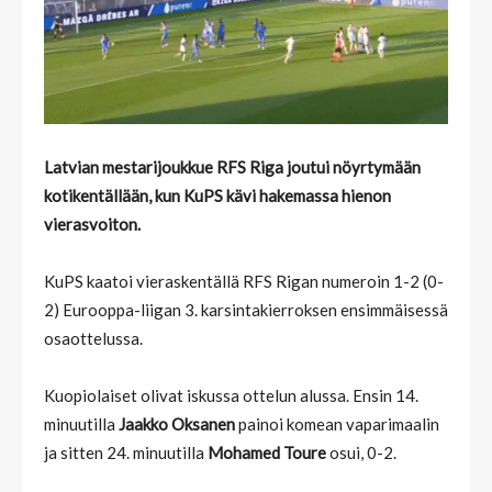
Latvian mestarijoukkue RFS Riga joutui nöyrtymään
kotikentällään, kun KuPS kävi hakemassa hienon
vierasvoiton.
KuPS kaatoi vieraskentällä RFS Rigan numeroin 1-2 (0-
2) Eurooppa-liigan 3. karsintakierroksen ensimmäisessä
osaottelussa.
Kuopiolaiset olivat iskussa ottelun alussa. Ensin 14.
minuutilla
Jaakko Oksanen
painoi komean vaparimaalin
ja sitten 24. minuutilla
Mohamed Toure
osui, 0-2.