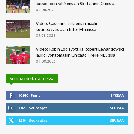
katsomoon rähisemään Skotlannin Cupissa
04.08.2026
Video: Casemiro teki oman maalin
kotidebyytissään Inter Miamissa
05.08.2026
Video: Robin Lod syötti ja Robert Lewandowski
laukoi voittomaalin Chicago Firelle MLS:ssä
04.08.2026
Seuraa meitä somessa
10,990
Fanit
TYKKÄÄ
1,025
Seuraajat
SEURAA
2,304
Seuraajat
SEURAA