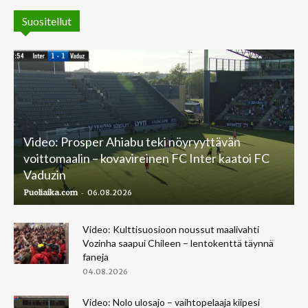
Suositellut
Video: Prosper Ahiabu teki nöyryyttävän
voittomaalin – kovavireinen FC Inter kaatoi FC
Vaduzin
-
Puoliaika.com
06.08.2026
Video: Kulttisuosioon noussut maalivahti
Vozinha saapui Chileen – lentokenttä täynnä
faneja
04.08.2026
Video: Nolo ulosajo – vaihtopelaaja kiipesi