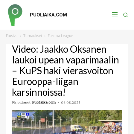
PUOLIAIKA.COM
Etusivu
Turnaukset
Europa League
Video: Jaakko Oksanen
laukoi upean vaparimaalin
– KuPS haki vierasvoiton
Eurooppa-liigan
karsinnoissa!
Kirjoittanut
Puoliaika.com
-
06.08.2025