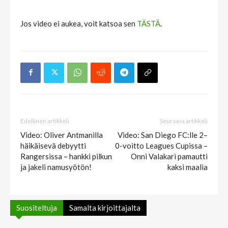
Jos video ei aukea, voit katsoa sen
TÄSTÄ
.
Edellinen artikkeli
Seuraava artikkeli
Video: Oliver Antmanilla
Video: San Diego FC:lle 2–
häikäisevä debyytti
0-voitto Leagues Cupissa –
Rangersissa – hankki pilkun
Onni Valakari pamautti
ja jakeli namusyötön!
kaksi maalia
Suositeltuja
Samalta kirjoittajalta