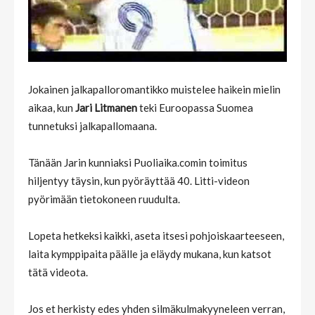
Jokainen jalkapalloromantikko muistelee haikein mielin
aikaa, kun
Jari Litmanen
teki Euroopassa Suomea
tunnetuksi jalkapallomaana.
Tänään Jarin kunniaksi Puoliaika.comin toimitus
hiljentyy täysin, kun pyöräyttää 40. Litti-videon
pyörimään tietokoneen ruudulta.
Lopeta hetkeksi kaikki, aseta itsesi pohjoiskaarteeseen,
laita kymppipaita päälle ja eläydy mukana, kun katsot
tätä videota.
Jos et herkisty edes yhden silmäkulmakyyneleen verran,