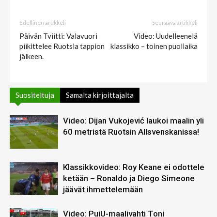
Edellinen artikkeli
Seuraava artikkeli
Päivän Tviitti: Valavuori
Video: Uudelleenelä
piikittelee Ruotsia tappion
klassikko – toinen puoliaika
jälkeen.
Suositeltuja
Samalta kirjoittajalta
Video: Dijan Vukojević laukoi maalin yli
60 metristä Ruotsin Allsvenskanissa!
Klassikkovideo: Roy Keane ei odottele
ketään – Ronaldo ja Diego Simeone
jäävät ihmettelemään
Video: PuiU-maalivahti Toni