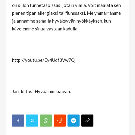
on sillon tunnetasoissasi jotain vialla. Voit maalata sen
pienen tipan allergiaksi tai flunssaksi. Me ymmärrämme
ja annamme samalla hyväksyvän nyökkäyksen, kun
kävelemme sinua vastaan kadulla.
http://youtu.be/Ey4Uqf3Vw7Q
Jari, kiitos! Hyvää nimipäivää.