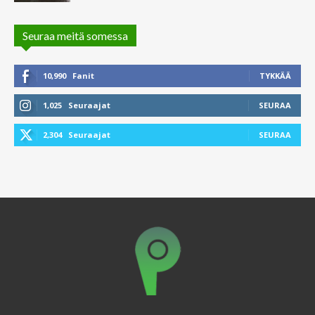
Seuraa meitä somessa
10,990
Fanit
TYKKÄÄ
1,025
Seuraajat
SEURAA
2,304
Seuraajat
SEURAA