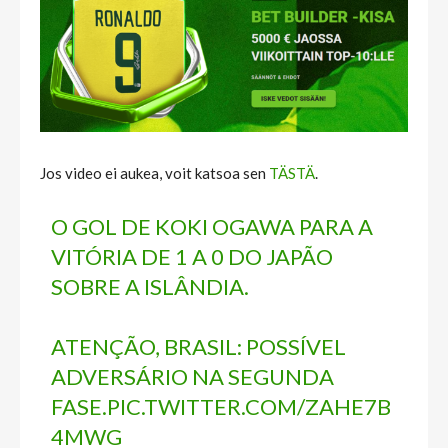
Jos video ei aukea, voit katsoa sen
TÄSTÄ
.
O GOL DE KOKI OGAWA PARA A
VITÓRIA DE 1 A 0 DO JAPÃO
SOBRE A ISLÂNDIA.
ATENÇÃO, BRASIL: POSSÍVEL
ADVERSÁRIO NA SEGUNDA
FASE.
PIC.TWITTER.COM/ZAHE7B
4MWG