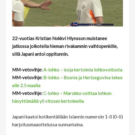
22-vuotias Kristian Nokkvi Hlynsson muistanee
jatkossa jolkotella hieman rivakammin vaihtopenkille,
sillä Japani antoi oppitunnin.
MM-vetovihje:
A-lohko – isoja kertoimia lohkovoitosta
MM-vetovihje:
B-lohko – Bosnia ja Hertsegovina tekee
alle 2.5 maalia
MM-vetovihje:
C-lohko – Marokko voittaa lohkon
hävyttömällä yli vitosen kertoimella
Japani kaatoi kotikentällään Islannin numeroin 1-0 (0-0)
harjoitusmaaottelussa sunnuntaina.