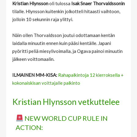
Kristian Hlynsson
oli tulossa
Isak Snaer Thorvaldssonin
tilalle. Hlynsson kuitenkin jolkotteli hitaasti vaihtoon,
jolloin 10 sekunnin raja ylittyi.
Näin ollen Thorvaldsson joutui odottamaan kentän
laidalla minuutin ennen kuin pääsi kentälle. Japani
pyöritti peliä miesylivoimalla, ja Ogava painoi minuutin
jälkeen voittomaalin.
ILMAINEN MM-KISA:
Rahapalkintoja 12 kierroksella +
kokonaiskisan voittajalle palkinto
Kristian Hlynsson vetkuttelee
NEW WORLD CUP RULE IN
ACTION: