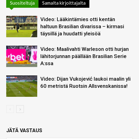
Suositeltuja
Samalta kirjoittajalta
Video: Lääkintämies otti kentän
haltuun Brasilian divarissa – kirmasi
täysillä ja huudatti yleisöä
Video: Maalivahti Warleson otti hurjan
lähitorjunnan päällään Brasilian Serie
A:ssa
Video: Dijan Vukojević laukoi maalin yli
60 metristä Ruotsin Allsvenskanissa!
JÄTÄ VASTAUS