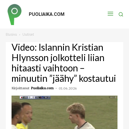
PUOLIAIKA.COM
Etusivu
Uutiset
Video: Islannin Kristian
Hlynsson jolkotteli liian
hitaasti vaihtoon –
minuutin ”jäähy” kostautui
Kirjoittanut
Puoliaika.com
-
01.06.2026