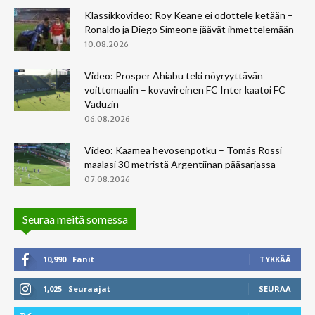
Klassikkovideo: Roy Keane ei odottele ketään –
Ronaldo ja Diego Simeone jäävät ihmettelemään
10.08.2026
Video: Prosper Ahiabu teki nöyryyttävän
voittomaalin – kovavireinen FC Inter kaatoi FC
Vaduzin
06.08.2026
Video: Kaamea hevosenpotku – Tomás Rossi
maalasi 30 metristä Argentiinan pääsarjassa
07.08.2026
Seuraa meitä somessa
10,990
Fanit
TYKKÄÄ
1,025
Seuraajat
SEURAA