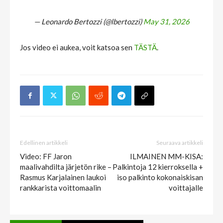
— Leonardo Bertozzi (@lbertozzi)
May 31, 2026
Jos video ei aukea, voit katsoa sen
TÄSTÄ
.
Edellinen artikkeli
Seuraava artikkeli
Video: FF Jaron
ILMAINEN MM-KISA:
maalivahdilta järjetön rike –
Palkintoja 12 kierroksella +
Rasmus Karjalainen laukoi
iso palkinto kokonaiskisan
rankkarista voittomaalin
voittajalle