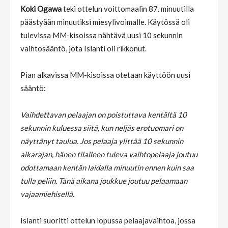
Koki Ogawa
teki ottelun voittomaalin 87. minuutilla
päästyään minuutiksi miesylivoimalle. Käytössä oli
tulevissa MM-kisoissa nähtävä uusi 10 sekunnin
vaihtosääntö, jota Islanti oli rikkonut.
Pian alkavissa MM-kisoissa otetaan käyttöön uusi
sääntö:
Vaihdettavan pelaajan on poistuttava kentältä 10
sekunnin kuluessa siitä, kun neljäs erotuomari on
näyttänyt taulua. Jos pelaaja ylittää 10 sekunnin
aikarajan, hänen tilalleen tuleva vaihtopelaaja joutuu
odottamaan kentän laidalla minuutin ennen kuin saa
tulla peliin. Tänä aikana joukkue joutuu pelaamaan
vajaamiehisellä.
Islanti suoritti ottelun lopussa pelaajavaihtoa, jossa