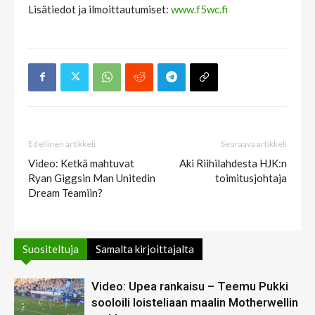
Lisätiedot ja ilmoittautumiset:
www.f5wc.fi
Edellinen artikkeli
Seuraava artikkeli
Video: Ketkä mahtuvat
Aki Riihilahdesta HJK:n
Ryan Giggsin Man Unitedin
toimitusjohtaja
Dream Teamiin?
Suositeltuja
Samalta kirjoittajalta
Video: Upea rankaisu – Teemu Pukki
sooloili loisteliaan maalin Motherwellin