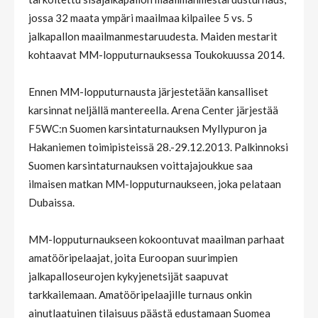
jossa 32 maata ympäri maailmaa kilpailee 5 vs. 5
jalkapallon maailmanmestaruudesta. Maiden mestarit
kohtaavat MM-lopputurnauksessa Toukokuussa 2014.
Ennen MM-lopputurnausta järjestetään kansalliset
karsinnat neljällä mantereella. Arena Center järjestää
F5WC:n Suomen karsintaturnauksen Myllypuron ja
Hakaniemen toimipisteissä 28.-29.12.2013. Palkinnoksi
Suomen karsintaturnauksen voittajajoukkue saa
ilmaisen matkan MM-lopputurnaukseen, joka pelataan
Dubaissa.
MM-lopputurnaukseen kokoontuvat maailman parhaat
amatööripelaajat, joita Euroopan suurimpien
jalkapalloseurojen kykyjenetsijät saapuvat
tarkkailemaan. Amatööripelaajille turnaus onkin
ainutlaatuinen tilaisuus päästä edustamaan Suomea