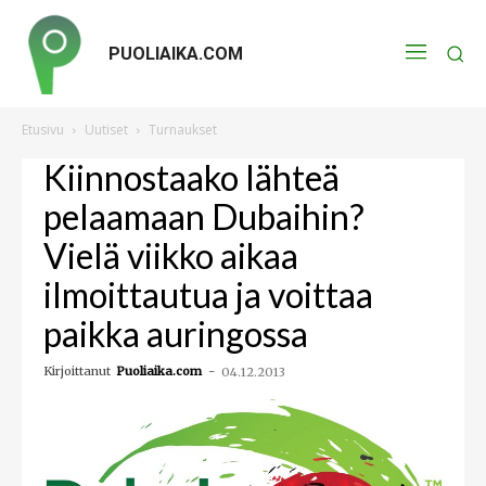
PUOLIAIKA.COM
Etusivu
Uutiset
Turnaukset
Kiinnostaako lähteä
pelaamaan Dubaihin?
Vielä viikko aikaa
ilmoittautua ja voittaa
paikka auringossa
Kirjoittanut
Puoliaika.com
-
04.12.2013