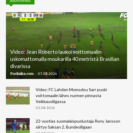
Video: Jean Roberto laukoi voittomaalin
uskomattomalla moukarilla 40 metristä Brasilian
divarissa
-
Puoliaika.com
07.08.2026
Video: FC Lahden Momodou Sarr puski
voittomaalin lähes nurmen pinnasta
Veikkausliigassa
02.08.2026
22-vuotias suomalaispuolustaja Rony Jansson
siirtyy Saksan 2. Bundesliigaan