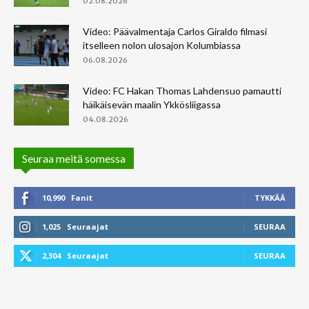
02.08.2026
Video: Päävalmentaja Carlos Giraldo filmasi
itselleen nolon ulosajon Kolumbiassa
06.08.2026
Video: FC Hakan Thomas Lahdensuo pamautti
häikäisevän maalin Ykkösliigassa
04.08.2026
Seuraa meitä somessa
10,990
Fanit
TYKKÄÄ
1,025
Seuraajat
SEURAA
2,304
Seuraajat
SEURAA