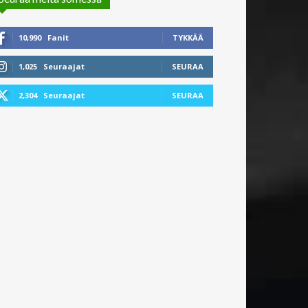
10,990
Fanit
TYKKÄÄ
1,025
Seuraajat
SEURAA
2,304
Seuraajat
SEURAA