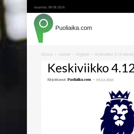
lauantai, 08.08.2026
Puoliaika.com
Etusivu
Uutiset
Englanti
Keskiviikko 4.12 Valioli
Keskiviikko 4.12
Kirjoittanut
Puoliaika.com
-
05.12.2013