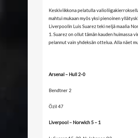
Keskiviikkona pelatulla valioliigakierroksell
mahtui mukaan myös yksi pienoinen yllätyski
Liverpoolin Luis Suarez teki neljä maalia No
1. Suarez on ollut tämän kauden huimassa vir
pelannut vain yhdeksän ottelua. Alla näet mu
Arsenal – Hull 2-0
Bendtner 2
Özil 47
Liverpool – Norwich 5 – 1