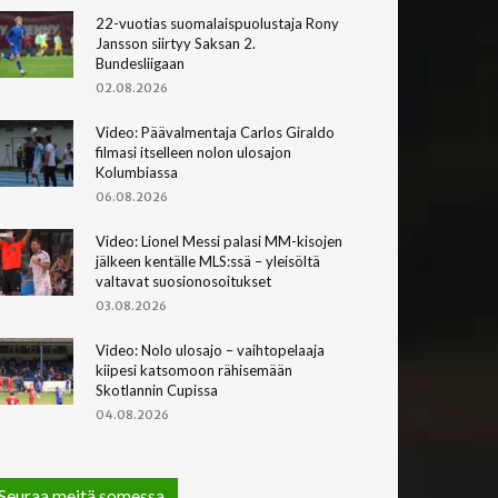
22-vuotias suomalaispuolustaja Rony
Jansson siirtyy Saksan 2.
Bundesliigaan
02.08.2026
Video: Päävalmentaja Carlos Giraldo
filmasi itselleen nolon ulosajon
Kolumbiassa
06.08.2026
Video: Lionel Messi palasi MM-kisojen
jälkeen kentälle MLS:ssä – yleisöltä
valtavat suosionosoitukset
03.08.2026
Video: Nolo ulosajo – vaihtopelaaja
kiipesi katsomoon rähisemään
Skotlannin Cupissa
04.08.2026
Seuraa meitä somessa