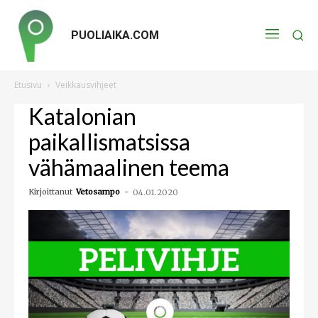
PUOLIAIKA.COM
Etusivu
Veikkausvihjeet
Katalonian
paikallismatsissa
vähämaalinen teema
Kirjoittanut
Vetosampo
-
04.01.2020