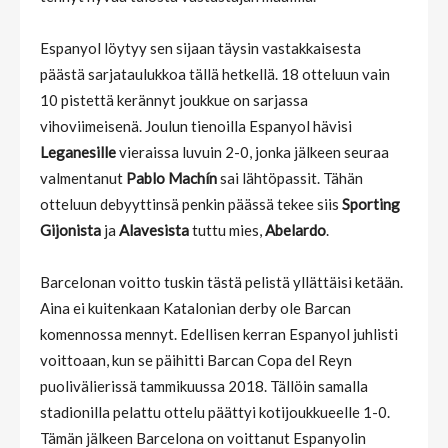
Espanyol löytyy sen sijaan täysin vastakkaisesta
päästä sarjataulukkoa tällä hetkellä. 18 otteluun vain
10 pistettä kerännyt joukkue on sarjassa
vihoviimeisenä. Joulun tienoilla Espanyol hävisi
Leganesille
vieraissa luvuin 2-0, jonka jälkeen seuraa
valmentanut
Pablo Machín
sai lähtöpassit. Tähän
otteluun debyyttinsä penkin päässä tekee siis
Sporting
Gijonista
ja
Alavesista
tuttu mies,
Abelardo
.
Barcelonan voitto tuskin tästä pelistä yllättäisi ketään.
Aina ei kuitenkaan Katalonian derby ole Barcan
komennossa mennyt. Edellisen kerran Espanyol juhlisti
voittoaan, kun se päihitti Barcan Copa del Reyn
puolivälierissä tammikuussa 2018. Tällöin samalla
stadionilla pelattu ottelu päättyi kotijoukkueelle 1-0.
Tämän jälkeen Barcelona on voittanut Espanyolin