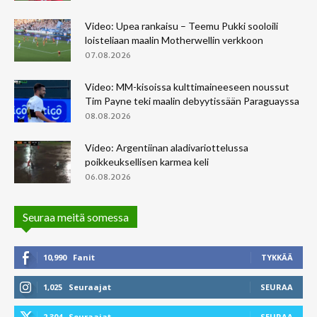
Video: Upea rankaisu – Teemu Pukki sooloili
loisteliaan maalin Motherwellin verkkoon
07.08.2026
Video: MM-kisoissa kulttimaineeseen noussut
Tim Payne teki maalin debyytissään Paraguayssa
08.08.2026
Video: Argentiinan aladivariottelussa
poikkeuksellisen karmea keli
06.08.2026
Seuraa meitä somessa
10,990
Fanit
TYKKÄÄ
1,025
Seuraajat
SEURAA
2,304
Seuraajat
SEURAA