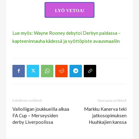
LYÖ VETOA!
Lue myös: Wayne Rooney debytoi Derbyn paidassa –
kapteeninnauha kädessä ja syöttöpiste avausmaaliin
Edellinen artikkeli
Seuraava artikkeli
Valioliigan joukkueilla alkaa
Markku Kanerva teki
FA Cup – Merseysiden
jatkosopimuksen
derby Liverpoolissa
Huuhkajien kanssa