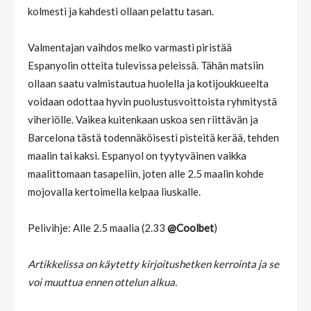
kolmesti ja kahdesti ollaan pelattu tasan.
Valmentajan vaihdos melko varmasti piristää
Espanyolin otteita tulevissa peleissä. Tähän matsiin
ollaan saatu valmistautua huolella ja kotijoukkueelta
voidaan odottaa hyvin puolustusvoittoista ryhmitystä
viheriölle. Vaikea kuitenkaan uskoa sen riittävän ja
Barcelona tästä todennäköisesti pisteitä kerää, tehden
maalin tai kaksi. Espanyol on tyytyväinen vaikka
maalittomaan tasapeliin, joten alle 2.5 maalin kohde
mojovalla kertoimella kelpaa liuskalle.
Pelivihje: Alle 2.5 maalia (2.33
@Coolbet
)
Artikkelissa on käytetty kirjoitushetken kerrointa ja se
voi muuttua ennen ottelun alkua.