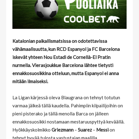
Katalonian paikallismatsissa on odotettavissa
vähämaalisuutta, kun RCD Espanyol ja FC Barcelona
iskevät yhteen Nou Estadi de Cornellà-El Pratin
nurmella. Vierasjoukkue Barcelona lähtee tietysti
ennakkosuosikkina otteluun, mutta Espanyol ei anna
mitään ilmaiseksi.
La Ligan kärjessä oleva Blaugrana on tehnyt totutun
varmaa jälkeä tällä kaudella. Pahimpiin kilpailijoihin on
pieni pisterako ja tällä menolla Barca on jälleen
ennakkosuosikki nostamaan mestaruuspyttyä keväällä.
Hyökkäyskolmikko
Griezmann
–
Suarez
–
Messi
on
tehnyt hyvää tulosta vastustajan maalilla.