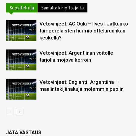
Suositeltuja
Samalta kirjoittajalta
Vetovihjeet: AC Oulu – Ilves | Jatkuuko
tamperelaisten hurmio otteluruuhkan
keskellä?
Vetovihjeet: Argentiinan voitolle
tarjolla mojova kerroin
Vetovihjeet: Englanti–Argentiina –
maalintekijähakuja molemmin puolin
JÄTÄ VASTAUS