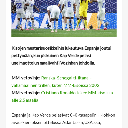
Kisojen mestarisuosikkeihin lukeutuva Espanja joutui
pettymään, kun piskuinen Kap Verde pelasi
unelmaottelun maalivahti Vozinhan johdolla.
MM-vetovihje:
Ranska–Senegal ti-iltana –
vähämaalinen trilleri, kuten MM-kisoissa 2002
MM-vetovihje:
Cristiano Ronaldo tekee MM-kisoissa
alle 2.5 maalia
Espanja ja Kap Verde pelasivat 0–0-tasapelin H-lohkon
avauskierroksen ottelussa Atlantassa, USA:ssa,