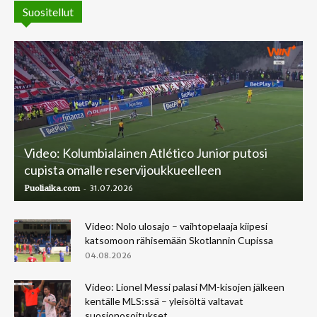
Suositellut
Video: Kolumbialainen Atlético Junior putosi
cupista omalle reservijoukkueelleen
-
Puoliaika.com
31.07.2026
Video: Nolo ulosajo – vaihtopelaaja kiipesi
katsomoon rähisemään Skotlannin Cupissa
04.08.2026
Video: Lionel Messi palasi MM-kisojen jälkeen
kentälle MLS:ssä – yleisöltä valtavat
suosionosoitukset