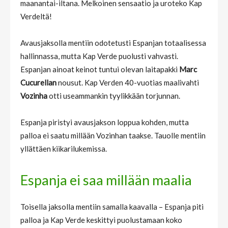
maanantai-iltana. Melkoinen sensaatio ja uroteko Kap
Verdeltä!
Avausjaksolla mentiin odotetusti Espanjan totaalisessa
hallinnassa, mutta Kap Verde puolusti vahvasti.
Espanjan ainoat keinot tuntui olevan laitapakki
Marc
Cucurellan
nousut. Kap Verden 40-vuotias maalivahti
Vozinha
otti useammankin tyylikkään torjunnan.
Espanja piristyi avausjakson loppua kohden, mutta
palloa ei saatu millään Vozinhan taakse. Tauolle mentiin
yllättäen kiikarilukemissa.
Espanja ei saa millään maalia
Toisella jaksolla mentiin samalla kaavalla – Espanja piti
palloa ja Kap Verde keskittyi puolustamaan koko