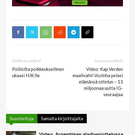
Edellinen artikkeli
Seuraava artikkeli
Poliisilta poikkeuksellinen
Video: Kap Verden
ukaasi HJK:lle
maalivahti Vozinha pelasi
elämänsä ottelun – 13
miljoonaa uutta IG-
seuraajaa
Suositeltuja
Samalta kirjoittajalta
Video: Argentiinan aladivariottelussa