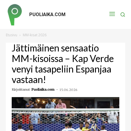
PUOLIAIKA.COM
Etusivu
MM-kisat 2026
Jättimäinen sensaatio
MM-kisoissa – Kap Verde
venyi tasapeliin Espanjaa
vastaan!
Kirjoittanut
Puoliaika.com
-
15.06.2026