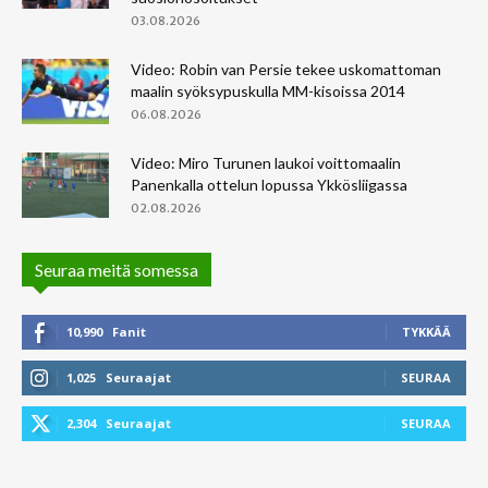
03.08.2026
Video: Robin van Persie tekee uskomattoman
maalin syöksypuskulla MM-kisoissa 2014
06.08.2026
Video: Miro Turunen laukoi voittomaalin
Panenkalla ottelun lopussa Ykkösliigassa
02.08.2026
Seuraa meitä somessa
10,990
Fanit
TYKKÄÄ
1,025
Seuraajat
SEURAA
2,304
Seuraajat
SEURAA