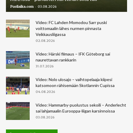
-
Puoliaika.com
03.08.2026
Video: FC Lahden Momodou Sarr puski
voittomaalin lähes nurmen pinnasta
Veikkausliigassa
02.08.2026
Video: Härski filmaus – IFK Göteborg sai
naurettavan rankkarin
31.07.2026
Video: Nolo ulosajo – vaihtopelaaja kiipesi
katsomoon rähisemään Skotlannin Cupissa
04.08.2026
Video: Hammarby-puolustus sekoili – Anderlecht
sai lahjamaalin Eurooppa-liigan karsinnoissa
03.08.2026