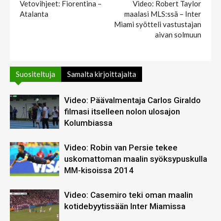
Vetovihjeet: Fiorentina –
Video: Robert Taylor
Atalanta
maalasi MLS:ssä – Inter
Miami syötteli vastustajan
aivan solmuun
Suositeltuja
Samalta kirjoittajalta
Video: Päävalmentaja Carlos Giraldo
filmasi itselleen nolon ulosajon
Kolumbiassa
Video: Robin van Persie tekee
uskomattoman maalin syöksypuskulla
MM-kisoissa 2014
Video: Casemiro teki oman maalin
kotidebyytissään Inter Miamissa