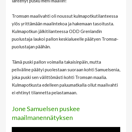
lähtenyt pusku meni maaliin!
Tromsøn maalivahti oli noussut kulmapotkutilanteessa
ylös yrittämään maalintekoa ja hakemaan tasoitusta.
Kulmapotkun jälkitilanteessa ODD Grenlandin
puolustaja laukoi pallon keskialueelle päätyen Tromsø-
puolustajan päähän.
Tämä puski pallon voimalla takaisinpäin, mutta
peliväline päätyi puolestaan suoraan kohti Samuelsenia,
joka puski sen välittömästi kohti Tromsøn maalia.
Kulmapotkusta edelleen paluumatkalla ollut maalivahti
ei ehtinyt tilannetta pelastamaan.
Jone Samuelsen puskee
maailmanennätyksen