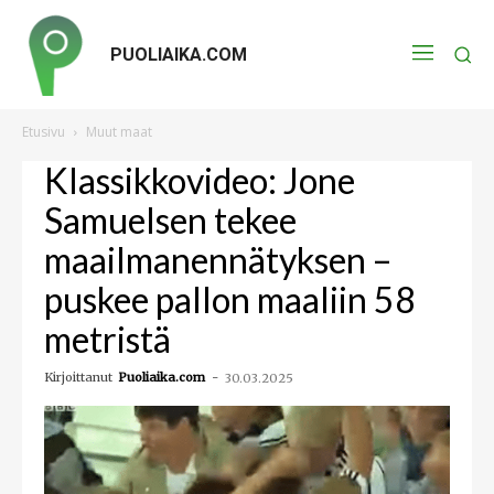
PUOLIAIKA.COM
Etusivu
Muut maat
Klassikkovideo: Jone
Samuelsen tekee
maailmanennätyksen –
puskee pallon maaliin 58
metristä
Kirjoittanut
Puoliaika.com
-
30.03.2025