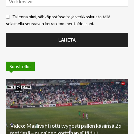
Tallenna nimi, sähköpostiosoite ja verkkosivusto tällä
selaimella seuraavan kerran kommentoidessani.
Suositellut
Video: Maalivahti otti tyynesti pallon käsiinsä 25
metrissä – punainen korttihan siitä tuli