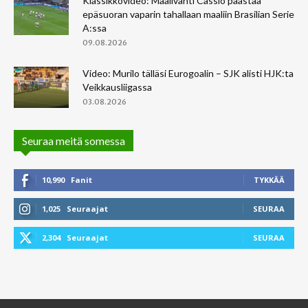
Klassikkovideo: Maalivahti Cassio päästää
epäsuoran vaparin tahallaan maaliin Brasilian Serie
A:ssa
09.08.2026
Video: Murilo tälläsi Eurogoalin – SJK alisti HJK:ta
Veikkausliigassa
03.08.2026
Seuraa meitä somessa
10,990
Fanit
TYKKÄÄ
1,025
Seuraajat
SEURAA
2,304
Seuraajat
SEURAA