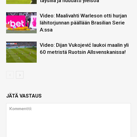
täysillä ja huudatti yleisöä
Video: Maalivahti Warleson otti hurjan
lähitorjunnan päällään Brasilian Serie
A:ssa
Video: Dijan Vukojević laukoi maalin yli
60 metristä Ruotsin Allsvenskanissa!
JÄTÄ VASTAUS