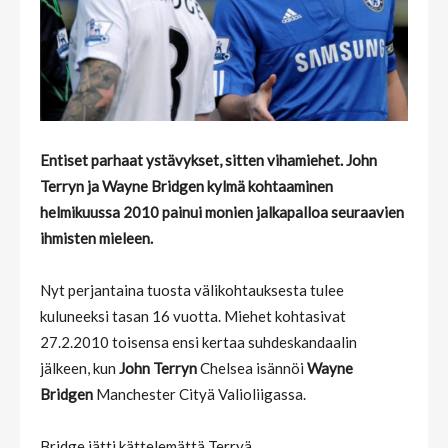
Entiset parhaat ystävykset, sitten vihamiehet. John
Terryn ja Wayne Bridgen kylmä kohtaaminen
helmikuussa 2010 painui monien jalkapalloa seuraavien
ihmisten mieleen.
Nyt perjantaina tuosta välikohtauksesta tulee
kuluneeksi tasan 16 vuotta. Miehet kohtasivat
27.2.2010 toisensa ensi kertaa suhdeskandaalin
jälkeen, kun
John Terryn
Chelsea isännöi
Wayne
Bridgen
Manchester Cityä Valioliigassa.
Bridge jätti kättelemättä Terryä.