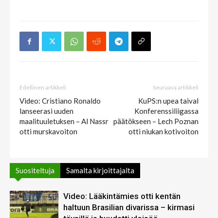
Edellinen artikkeli
Seuraava artikkeli
Video: Cristiano Ronaldo
KuPS:n upea taival
lanseerasi uuden
Konferenssiliigassa
maalituuletuksen – Al Nassr
päätökseen – Lech Poznan
otti murskavoiton
otti niukan kotivoiton
Suositeltuja
Samalta kirjoittajalta
Video: Lääkintämies otti kentän
haltuun Brasilian divarissa – kirmasi