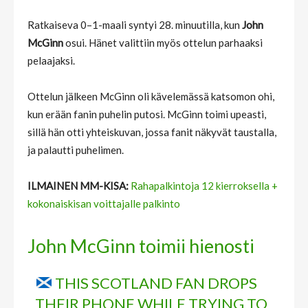
Ratkaiseva 0–1-maali syntyi 28. minuutilla, kun
John
McGinn
osui. Hänet valittiin myös ottelun parhaaksi
pelaajaksi.
Ottelun jälkeen McGinn oli kävelemässä katsomon ohi,
kun erään fanin puhelin putosi. McGinn toimi upeasti,
sillä hän otti yhteiskuvan, jossa fanit näkyvät taustalla,
ja palautti puhelimen.
ILMAINEN MM-KISA:
Rahapalkintoja 12 kierroksella +
kokonaiskisan voittajalle palkinto
John McGinn toimii hienosti
THIS SCOTLAND FAN DROPS
THEIR PHONE WHILE TRYING TO