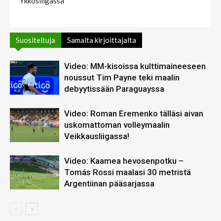
Ykkösliigassa
Suositeltuja
Samalta kirjoittajalta
Video: MM-kisoissa kulttimaineeseen
noussut Tim Payne teki maalin
debyytissään Paraguayssa
Video: Roman Eremenko tälläsi aivan
uskomattoman volleymaalin
Veikkausliigassa!
Video: Kaamea hevosenpotku –
Tomás Rossi maalasi 30 metristä
Argentiinan pääsarjassa