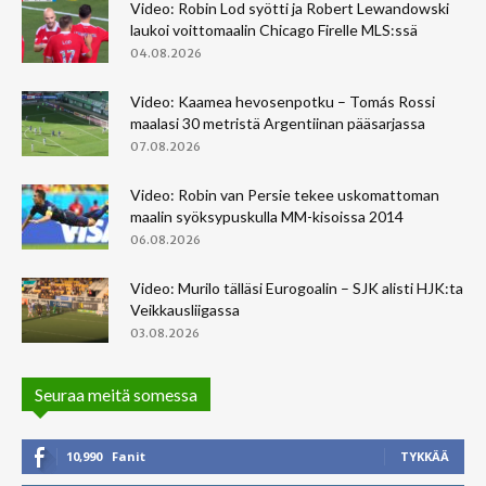
Video: Robin Lod syötti ja Robert Lewandowski
laukoi voittomaalin Chicago Firelle MLS:ssä
04.08.2026
Video: Kaamea hevosenpotku – Tomás Rossi
maalasi 30 metristä Argentiinan pääsarjassa
07.08.2026
Video: Robin van Persie tekee uskomattoman
maalin syöksypuskulla MM-kisoissa 2014
06.08.2026
Video: Murilo tälläsi Eurogoalin – SJK alisti HJK:ta
Veikkausliigassa
03.08.2026
Seuraa meitä somessa
10,990
Fanit
TYKKÄÄ