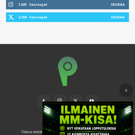
1,025
Seuraajat
SEURAA
2,304
Seuraajat
SEURAA
Tietoa meistä
Käyttöehdot
Tietosuoja ja evästeet