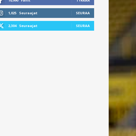
10,990
Fanit
TYKKÄÄ
1,025
Seuraajat
SEURAA
2,304
Seuraajat
SEURAA