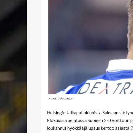
Kuva: Lehtikuva
Helsingin Jalkapalloklubista Saksaan siirty
Elokuussa pelatussa Suomen 2-0 voittoon p
loukannut hyökkääjälupaus kertoo asiasta
T