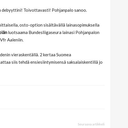
n debyyttini! Toivottavasti! Pohjanpalo sanoo.
ttaisella, osto-option sisältävällä lainasopimuksella
piän
luotsaama Bundesliigaseura lainasi Pohjanpalon
Vfr Aaleniin.
denin vieraskentällä. 2 kertaa Suomea
taa siis tehdä ensiesiintymisensä saksalaiskentillä jo
Seuraava artikkeli