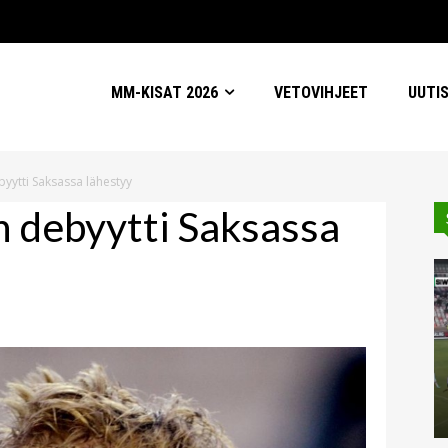
MM-KISAT 2026
VETOVIHJEET
UUTI
yytti Saksassa lähestyy
n debyytti Saksassa