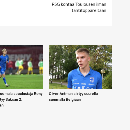
PSG kohtaa Toulousen ilman
tähtitoppareitaan
suomalaispuolustaja Rony
Oliver Antman siirtyy suurella
tyy Saksan 2.
summalla Belgiaan
an