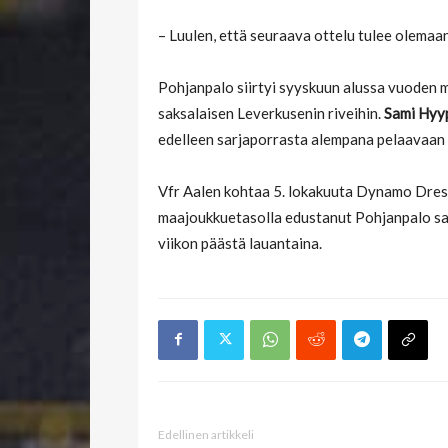
– Luulen, että seuraava ottelu tulee olemaa
Pohjanpalo siirtyi syyskuun alussa vuoden mi
saksalaisen Leverkusenin riveihin.
Sami Hyy
edelleen sarjaporrasta alempana pelaavaan 
Vfr Aalen kohtaa 5. lokakuuta Dynamo Dres
maajoukkuetasolla edustanut Pohjanpalo saat
viikon päästä lauantaina.
Edellinen artikkeli