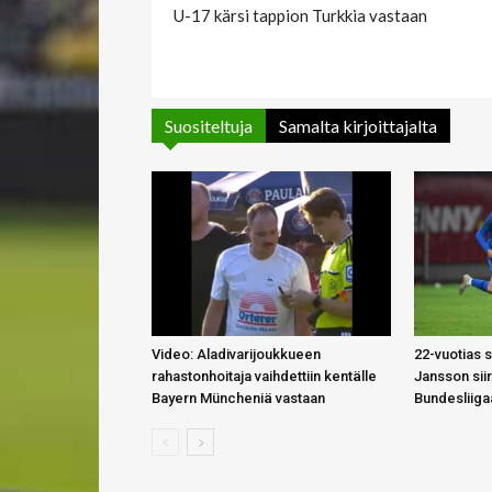
U-17 kärsi tappion Turkkia vastaan
Suositeltuja
Samalta kirjoittajalta
Video: Aladivarijoukkueen
22-vuotias 
rahastonhoitaja vaihdettiin kentälle
Jansson siir
Bayern Müncheniä vastaan
Bundesliiga