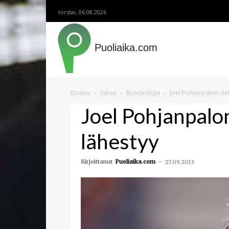
torstai, 06.08.2026
Puoliaika.com
Etusivu
Saksa
Bundesliiga
Joel Pohjanpalon deb
Joel Pohjanpalo
lähestyy
Kirjoittanut
Puoliaika.com
-
27.09.2013