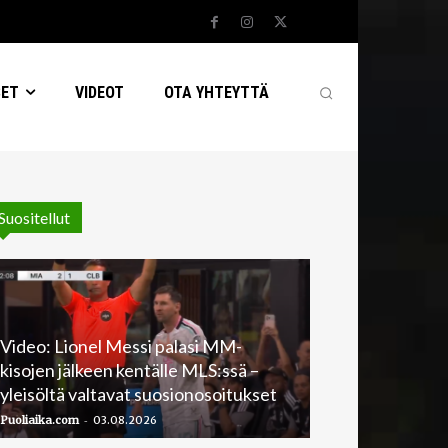
SET
VIDEOT
OTA YHTEYTTÄ
Suositellut
Video: Lionel Messi palasi MM-
kisojen jälkeen kentälle MLS:ssä –
yleisöltä valtavat suosionosoitukset
-
Puoliaika.com
03.08.2026