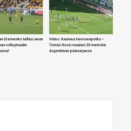
n Eremenko tälläsi aivan
Video: Kaamea hevosenpotku –
an volleymaalin
Tomás Rossi maalasi 30 metristä
gassa!
Argentiinan pääsarjassa