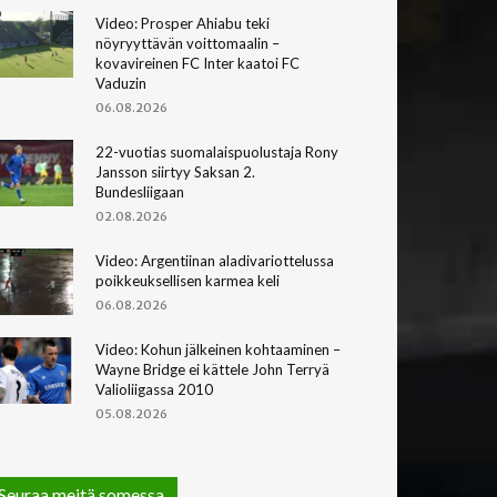
Video: Prosper Ahiabu teki
nöyryyttävän voittomaalin –
kovavireinen FC Inter kaatoi FC
Vaduzin
06.08.2026
22-vuotias suomalaispuolustaja Rony
Jansson siirtyy Saksan 2.
Bundesliigaan
02.08.2026
Video: Argentiinan aladivariottelussa
poikkeuksellisen karmea keli
06.08.2026
Video: Kohun jälkeinen kohtaaminen –
Wayne Bridge ei kättele John Terryä
Valioliigassa 2010
05.08.2026
Seuraa meitä somessa