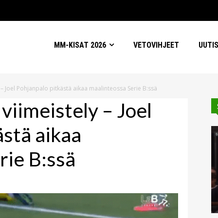
MM-KISAT 2026
VETOVIHJEET
UUTI
y – Joel Pohjanpalo pitkästä aikaa maalinteossa Serie B:ssä
 viimeistely – Joel
ästä aikaa
rie B:ssä