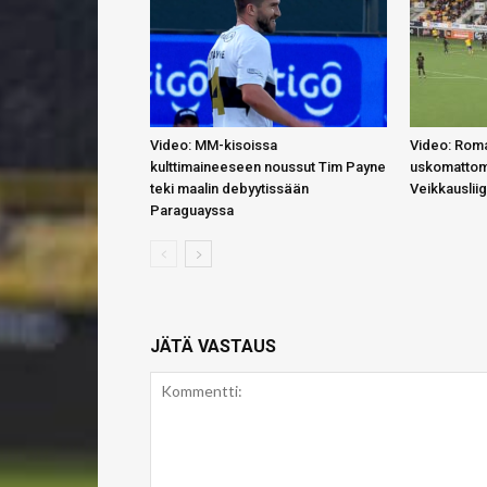
Video: MM-kisoissa
Video: Roma
kulttimaineeseen noussut Tim Payne
uskomattom
teki maalin debyytissään
Veikkauslii
Paraguayssa
JÄTÄ VASTAUS