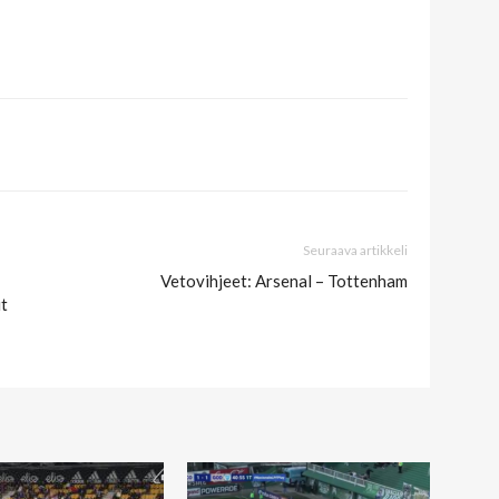
Seuraava artikkeli
Vetovihjeet: Arsenal – Tottenham
it