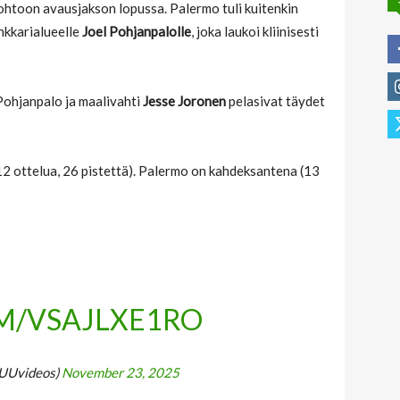
johtoon avausjakson lopussa. Palermo tuli kuitenkin
ankkarialueelle
Joel Pohjanpalolle
, joka laukoi kliinisesti
 Pohjanpalo ja maalivahti
Jesse Joronen
pelasivat täydet
12 ottelua, 26 pistettä). Palermo on kahdeksantena (13
OM/VSAJLXE1RO
UUvideos)
November 23, 2025