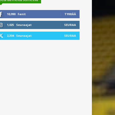
10,990
Fanit
TYKKÄÄ
1,025
Seuraajat
SEURAA
2,304
Seuraajat
SEURAA