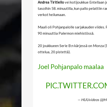
Andrea Tiritiello
vei kotijoukkue Entellaan 
tasoihin 58. minuutilla, kun pallo pelattiin r
verkot heilumaan.
Maali oli Pohjanpalolle sarjakauden viides.
90 minuuttia Palermon miehistössä.
20 joukkueen Serie B:n kärjessä on Monza (
ottelua, 20 pistettä).
Joel Pohjanpalo maalaa
PIC.TWITTER.C
— HUUvideos (@H