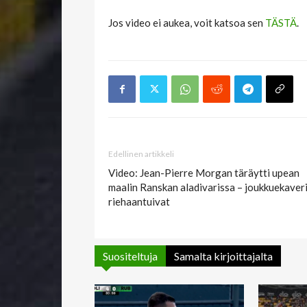
Jos video ei aukea, voit katsoa sen
TÄSTÄ
.
Edellinen artikkeli
Video: Jean-Pierre Morgan täräytti upean
maalin Ranskan aladivarissa – joukkuekaver
riehaantuivat
Suositeltuja
Samalta kirjoittajalta