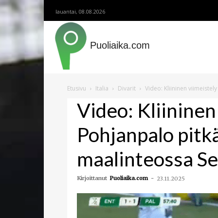
lauantai, 08.08.2026
Puoliaika.com
Etusivu
Italia
Divarit
Video: Kliininen viimeistel
Video: Kliininen
Pohjanpalo pitk
maalinteossa Se
Kirjoittanut
Puoliaika.com
-
23.11.2025