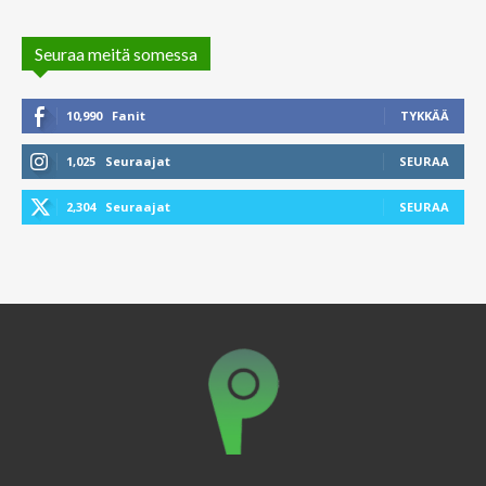
Seuraa meitä somessa
10,990
Fanit
TYKKÄÄ
1,025
Seuraajat
SEURAA
2,304
Seuraajat
SEURAA