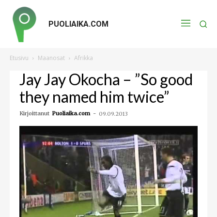
PUOLIAIKA.COM
Etusivu
Maanosat
Afrikka
Jay Jay Okocha – ”So good
they named him twice”
Kirjoittanut
Puoliaika.com
-
09.09.2013