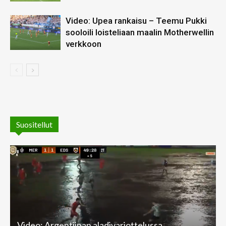
Video: Upea rankaisu – Teemu Pukki
sooloili loisteliaan maalin Motherwellin
verkkoon
Suositellut
Video: Argentiinan aladivariottelussa