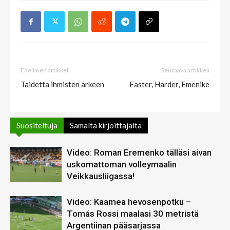
Edellinen artikkeli
Seuraava artikkeli
Taidetta ihmisten arkeen
Faster, Harder, Emenike
Suositeltuja
Samalta kirjoittajalta
Video: Roman Eremenko tälläsi aivan
uskomattoman volleymaalin
Veikkausliigassa!
Video: Kaamea hevosenpotku –
Tomás Rossi maalasi 30 metristä
Argentiinan pääsarjassa