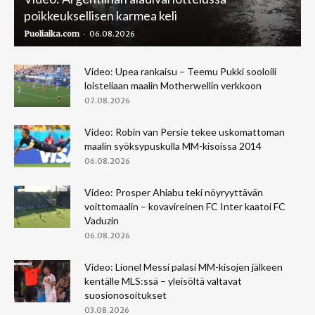
poikkeuksellisen karmea keli
-
Puoliaika.com
06.08.2026
Video: Upea rankaisu – Teemu Pukki sooloili
loisteliaan maalin Motherwellin verkkoon
07.08.2026
Video: Robin van Persie tekee uskomattoman
maalin syöksypuskulla MM-kisoissa 2014
06.08.2026
Video: Prosper Ahiabu teki nöyryyttävän
voittomaalin – kovavireinen FC Inter kaatoi FC
Vaduzin
06.08.2026
Video: Lionel Messi palasi MM-kisojen jälkeen
kentälle MLS:ssä – yleisöltä valtavat
suosionosoitukset
03.08.2026