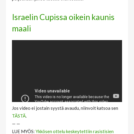
Israelin Cupissa oikein kaunis
maali
Jos video ei jostain syystä avaudu, niinvoit katsoa sen
TÄSTÄ
.
— —
LUE MYÖS:
Ykkösen ottelu keskeytettiin rasistisien