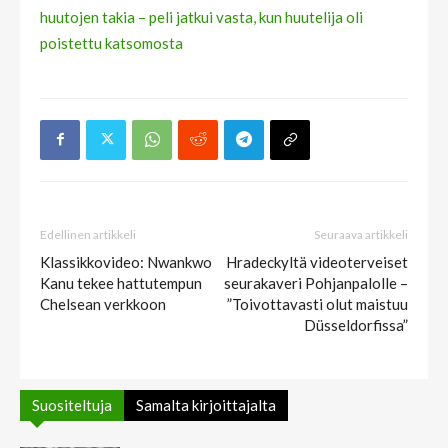
huutojen takia – peli jatkui vasta, kun huutelija oli
poistettu katsomosta
Edellinen artikkeli
Seuraava artikkeli
Klassikkovideo: Nwankwo
Hradeckyltä videoterveiset
Kanu tekee hattutempun
seurakaveri Pohjanpalolle –
Chelsean verkkoon
”Toivottavasti olut maistuu
Düsseldorfissa”
Suositeltuja
Samalta kirjoittajalta