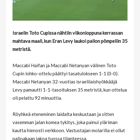
Israelin Toto Cupissa nähtiin viikonloppuna kerrassan
mahtava maali, kun Eran Levy laukoi pallon pömpeliin 35
metristä.
Maccabi Haifan ja Maccabi Netanyan välinen Toto
Cupin lohko-ottelu päättyi tasatulokseen 1-1 (0-0).
Maccabi Netanyan 32-vuotias israelilaishyökkääjä
Levy pamautti 1-1-tasoituksen 35 metristä, kun ottelua
oli pelattu 92 minuuttia.
Röyhkeä eteneminen laidalta keskustaan ja sitten
vasemman jalan komea tykitys, joka painui yläriman
kautta hienosti verkkoon. Vastustajan molarilla ei ollut
paljoakaan jakoa tuossa tilanteessa.