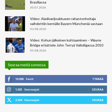
Brasiliassa
30.07.2026
Video: Aladivarijoukkueen rahastonhoitaja
vaihdettiin kentälle Bayern Müncheniä vastaan
02.08.2026
Video: Kohun jälkeinen kohtaaminen – Wayne
Bridge ei kättele John Terryä Valioliigassa 2010
05.08.2026
Seuraa meitä somessa
10,990
Fanit
TYKKÄÄ
1,025
Seuraajat
SEURAA
2,304
Seuraajat
SEURAA