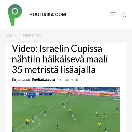
PUOLIAIKA.COM
Etusivu
Muut maat
Video: Israelin Cupissa
nähtiin häikäisevä maali
35 metristä lisäajalla
Kirjoittanut
Puoliaika.com
-
01.08.2018