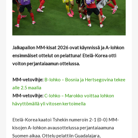
Jalkapallon MM-kisat 2026 ovat käynnissä ja A-lohkon
ensimmäiset ottelut on pelattuna! Etelä-Korea otti
voiton perjantaiaamun ottelussa.
MM-vetovihje:
B-lohko – Bosnia ja Hertsegovina tekee
alle 2.5 maalia
MM-vetovihje:
C-lohko – Marokko voittaa lohkon
hävyttömällä yli vitosen kertoimella
Etelä-Korea kaatoi Tshekin numeroin 2-1 (0-0) MM-
kisojen A-lohkon avausottelussa perjantaiaamuna
Suomen aikaa. Ottelu pelattiin Guadalajara,