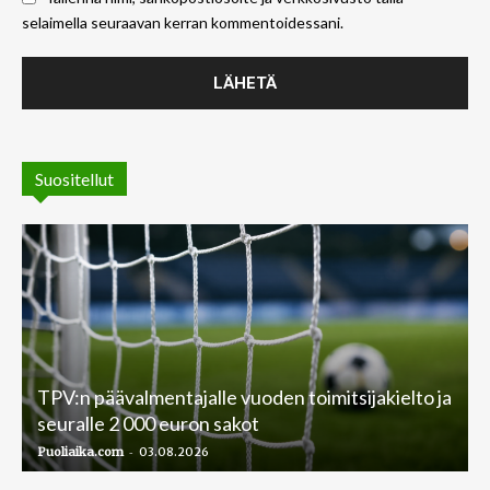
selaimella seuraavan kerran kommentoidessani.
Suositellut
TPV:n päävalmentajalle vuoden toimitsijakielto ja
seuralle 2 000 euron sakot
-
Puoliaika.com
03.08.2026