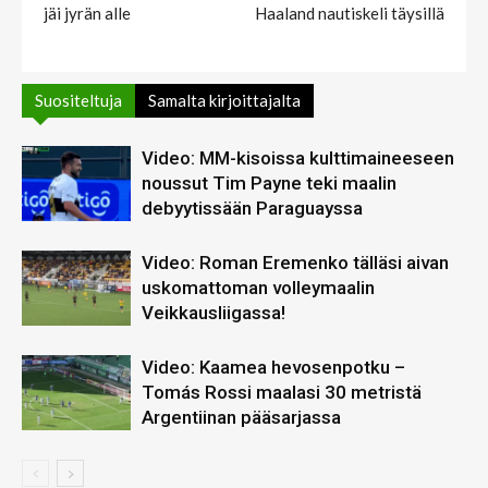
jäi jyrän alle
Haaland nautiskeli täysillä
Suositeltuja
Samalta kirjoittajalta
Video: MM-kisoissa kulttimaineeseen
noussut Tim Payne teki maalin
debyytissään Paraguayssa
Video: Roman Eremenko tälläsi aivan
uskomattoman volleymaalin
Veikkausliigassa!
Video: Kaamea hevosenpotku –
Tomás Rossi maalasi 30 metristä
Argentiinan pääsarjassa