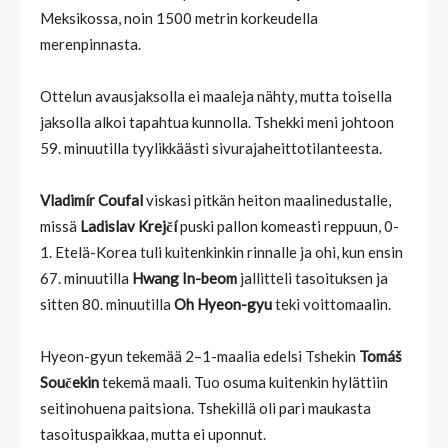
Meksikossa, noin 1500 metrin korkeudella
merenpinnasta.
Ottelun avausjaksolla ei maaleja nähty, mutta toisella
jaksolla alkoi tapahtua kunnolla. Tshekki meni johtoon
59. minuutilla tyylikkäästi sivurajaheittotilanteesta.
Vladimír Coufal
viskasi pitkän heiton maalinedustalle,
missä
Ladislav Krejčí
puski pallon komeasti reppuun, 0-
1. Etelä-Korea tuli kuitenkinkin rinnalle ja ohi, kun ensin
67. minuutilla
Hwang In-beom
jallitteli tasoituksen ja
sitten 80. minuutilla
Oh Hyeon-gyu
teki voittomaalin.
Hyeon-gyun tekemää 2–1-maalia edelsi Tshekin
Tomáš
Součekin
tekemä maali. Tuo osuma kuitenkin hylättiin
seitinohuena paitsiona. Tshekillä oli pari maukasta
tasoituspaikkaa, mutta ei uponnut.