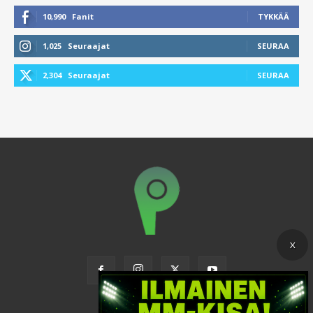
10,990
Fanit
TYKKÄÄ
1,025
Seuraajat
SEURAA
2,304
Seuraajat
SEURAA