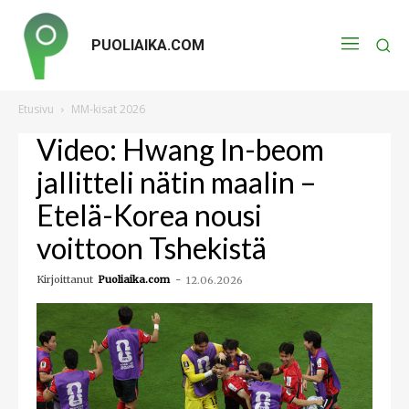
PUOLIAIKA.COM
Etusivu
MM-kisat 2026
Video: Hwang In-beom
jallitteli nätin maalin –
Etelä-Korea nousi
voittoon Tshekistä
Kirjoittanut
Puoliaika.com
-
12.06.2026