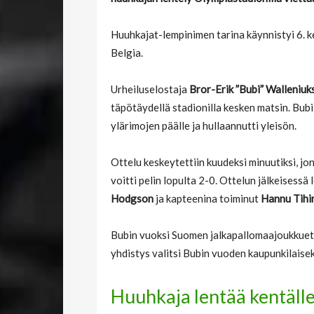
Huuhkajat-lempinimen tarina käynnistyi 6.
Belgia.
Urheiluselostaja
Bror-Erik ”Bubi” Walleniuk
täpötäydellä stadionilla kesken matsin. Bu
ylärimojen päälle ja hullaannutti yleisön.
Ottelu keskeytettiin kuudeksi minuutiksi, jo
voitti pelin lopulta 2-0. Ottelun jälkeises
Hodgson
ja kapteenina toiminut
Hannu Tihi
Bubin vuoksi Suomen jalkapallomaajoukkuetta
yhdistys valitsi Bubin vuoden kaupunkilaise
Huuhkaja lentää kentäll