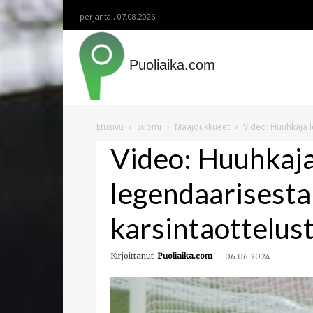
perjantai, 07.08.2026
Puoliaika.com
Etusivu
Suomi
Maajoukkueet
Video: Huuhkaja l
Video: Huuhkaja
legendaarisest
karsintaottelus
Kirjoittanut
Puoliaika.com
-
06.06.2024