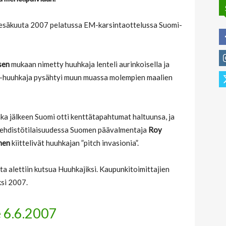
 kesäkuuta 2007 pelatussa EM-karsintaottelussa Suomi-
sen
mukaan nimetty huuhkaja lenteli aurinkoisella ja
bi-huuhkaja pysähtyi muun muassa molempien maalien
nka jälkeen Suomi otti kenttätapahtumat haltuunsa, ja
sä lehdistötilaisuudessa Suomen päävalmentaja
Roy
nen
kiittelivät huuhkajan ”pitch invasionia”.
 alettiin kutsua Huuhkajiksi. Kaupunkitoimittajien
ksi 2007.
e 6.6.2007