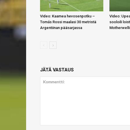
Video: Kaamea hevosenpotku –
Video: Upea
Tomás Rossi maalasi 30 metristä
sooloili lois
Argentiinan pääsarjassa
Motherwell
JÄTÄ VASTAUS