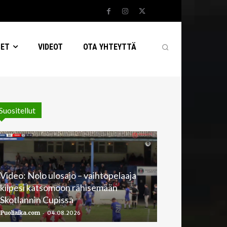
SET
VIDEOT
OTA YHTEYTTÄ
Suositellut
Video: Nolo ulosajo – vaihtopelaaja
kiipesi katsomoon rähisemään
Skotlannin Cupissa
-
Puoliaika.com
04.08.2026