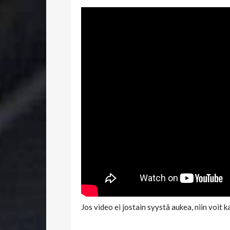
Jos video ei jostain syystä aukea, niin voit 