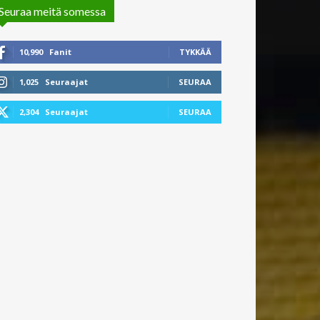
Seuraa meitä somessa
10,990
Fanit
TYKKÄÄ
1,025
Seuraajat
SEURAA
2,304
Seuraajat
SEURAA