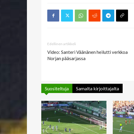
Edellinen artikkeli
Video: Santeri Väänänen heilutti verkkoa
Norjan pääsarjassa
Suositeltuja
Samalta kirjoittajalta