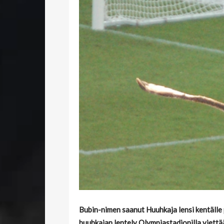
Bubin-nimen saanut Huuhkaja lensi kentälle
huuhkajan lentely Olympiastadionilla viettä