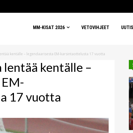
MM-KISAT 2026
VETOVIHJEET
UUTI
entää kentälle – legendaarisesta EM-karsintaottelusta 17 vuotta
 lentää kentälle –
a EM-
ta 17 vuotta