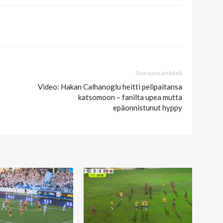
Seuraava artikkeli
Video: Hakan Calhanoglu heitti pelipaitansa
katsomoon – fanilta upea mutta
epäonnistunut hyppy