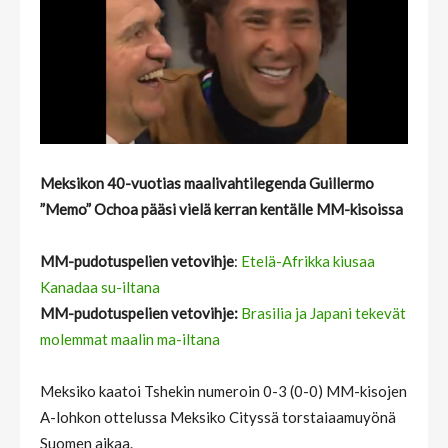
Meksikon 40-vuotias maalivahtilegenda Guillermo
”Memo” Ochoa pääsi vielä kerran kentälle MM-kisoissa
MM-pudotuspelien vetovihje
:
Etelä-Afrikka kiusaa
Kanadaa su-iltana
MM-pudotuspelien vetovihje:
Brasilia ja Japani tekevät
molemmat maalin ma-iltana
Meksiko kaatoi Tshekin numeroin 0-3 (0-0) MM-kisojen
A-lohkon ottelussa Meksiko Cityssä torstaiaamuyönä
Suomen aikaa.