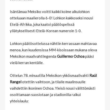
Isäntämaa Meksiko voitti kaikki kolme alkulohkon
otteluaan maalierolla 6-0! Lohkon kakkoseksi nousi
Etelä-Afrikka, joka kaatoi päätöspelissä
yllätyksellisesti Etelä-Korean numeroin 1-0.
Lohkon päätösottelussa nähtiin kerrassaan mahtavaa
menoa, kun kuudensissa MM-kisoissaan mukana oleva
Meksikon maalivahtilegenda
Guillermo Ochoa
pääsi
vielä kerran kentälle.
Ottelun 78. minuutilla Meksikon ykkösmaalivahti
Raúl
Rangel
otettiin vaihtoon, ja tilalle maalinsuulle
vaihdettiin ikoninen Ochoa. Yleisö nousi välittömästi
osoittamaan suosiotaan ja stadionilla raikui
yhteislaulu: