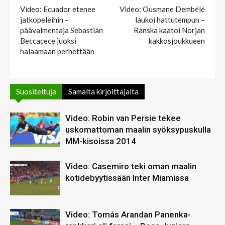
Video: Ecuador etenee
Video: Ousmane Dembélé
jatkopeleihin –
laukoi hattutempun –
päävalmentaja Sebastián
Ranska kaatoi Norjan
Beccacece juoksi
kakkosjoukkueen
halaamaan perhettään
Suositeltuja
Samalta kirjoittajalta
Video: Robin van Persie tekee
uskomattoman maalin syöksypuskulla
MM-kisoissa 2014
Video: Casemiro teki oman maalin
kotidebyytissään Inter Miamissa
Video: Tomás Arandan Panenka-