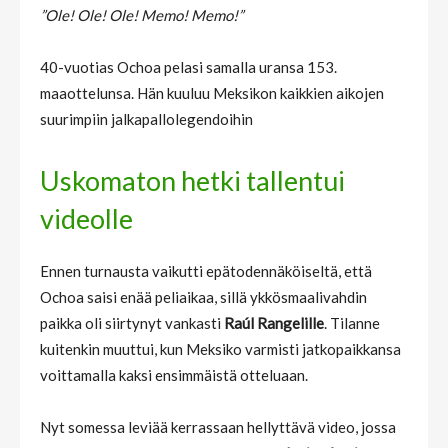
”Ole! Ole! Ole! Memo! Memo!”
40-vuotias Ochoa pelasi samalla uransa 153.
maaottelunsa. Hän kuuluu Meksikon kaikkien aikojen
suurimpiin jalkapallolegendoihin
Uskomaton hetki tallentui
videolle
Ennen turnausta vaikutti epätodennäköiseltä, että
Ochoa saisi enää peliaikaa, sillä ykkösmaalivahdin
paikka oli siirtynyt vankasti
Raúl Rangelille
. Tilanne
kuitenkin muuttui, kun Meksiko varmisti jatkopaikkansa
voittamalla kaksi ensimmäistä otteluaan.
Nyt somessa leviää kerrassaan hellyttävä video, jossa