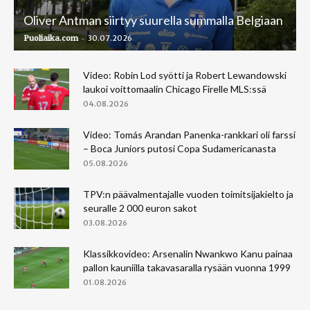
Oliver Antman siirtyy suurella summalla Belgiaan
-
Puoliaika.com
30.07.2026
Video: Robin Lod syötti ja Robert Lewandowski
laukoi voittomaalin Chicago Firelle MLS:ssä
04.08.2026
Video: Tomás Arandan Panenka-rankkari oli farssi
– Boca Juniors putosi Copa Sudamericanasta
05.08.2026
TPV:n päävalmentajalle vuoden toimitsijakielto ja
seuralle 2 000 euron sakot
03.08.2026
Klassikkovideo: Arsenalin Nwankwo Kanu painaa
pallon kauniilla takavasaralla rysään vuonna 1999
01.08.2026